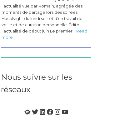
l’actualité vue par Romain, agrégée des
moments de partage lors des soirées
HackNight du lundi soir et d’un travail de
veille et de curation personnelle. Édito,
l’actualité de début juin Le premier…
Read
:
more
Les
pérégrinations
du
CogLab
#3
(juin
Nous suivre sur les
2023)
réseaux
Meetup
Twitter
LinkedIn
Facebook
Instagram
YouTube