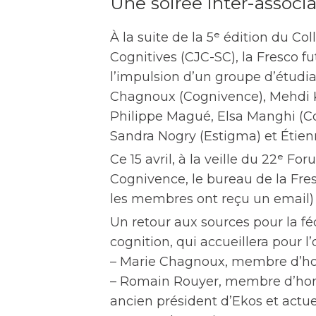
Une soirée inter-associat
À la suite de la 5ᵉ édition du C
Cognitives (CJC-SC), la Fresco 
l’impulsion d’un groupe d’étudia
Chagnoux (Cognivence), Mehdi K
Philippe Magué, Elsa Manghi (C
Sandra Nogry (Estigma) et Étien
Ce 15 avril, à la veille du 22ᵉ F
Cognivence, le bureau de la Fres
les membres ont reçu un email) à
Un retour aux sources pour la fé
cognition, qui accueillera pour l’
– Marie Chagnoux, membre d’honn
– Romain Rouyer, membre d’honn
ancien président d’Ekos et actue