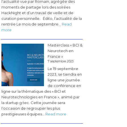
l’actualité vue par Romain, agrégée des
moments de partage lors des soirées
HackNight et d’un travail de veille et de
curation personnelle. Édito, l’actualité de la
rentrée Le mois de septembre…
Read
:
more
Les
pérégrinations
Masterclass « BCI &
du
Neurotech en
CogLab
France »
#5
7 septembre 2023
(novembre
Le 19 septembre
2023)
2023, se tiendra en
ligne une journée
de conférence en
ligne sur la thématique des « BCI et
Neurotechnologies en France », animé par
la startup g.tec. Cette journée sera
l’occasion de regrouper les plus
:
prestigieuses équipes…
Read more
Masterclass
«