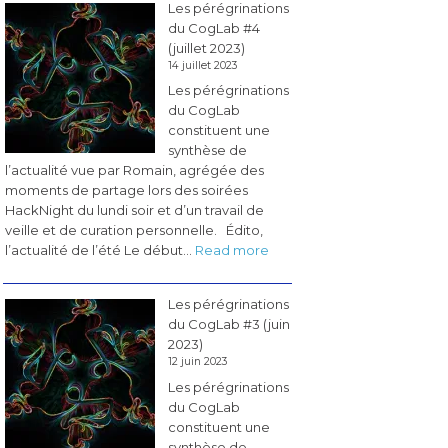
Les pérégrinations
BCI
du CogLab #4
&
(juillet 2023)
Neurotech
14 juillet 2023
en
Les pérégrinations
France
du CogLab
»
constituent une
synthèse de
l’actualité vue par Romain, agrégée des
moments de partage lors des soirées
HackNight du lundi soir et d’un travail de
veille et de curation personnelle. Édito,
:
l’actualité de l’été Le début…
Read more
Les
pérégrinations
Les pérégrinations
du
du CogLab #3 (juin
CogLab
2023)
#4
12 juin 2023
(juillet
Les pérégrinations
2023)
du CogLab
constituent une
synthèse de