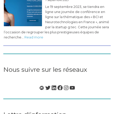
7 septembre 2023
#5
Le 19 septembre 2023, se tiendra en
(novembre
ligne une journée de conférence en
2023)
ligne sur la thématique des « BCI et
Neurotechnologies en France », animé
par la startup g.tec. Cette journée sera
l’occasion de regrouper les plus prestigieuses équipes de
:
recherche…
Read more
Masterclass
«
BCI
&
Neurotech
en
Nous suivre sur les réseaux
France
»
Meetup
Twitter
LinkedIn
Facebook
Instagram
YouTube