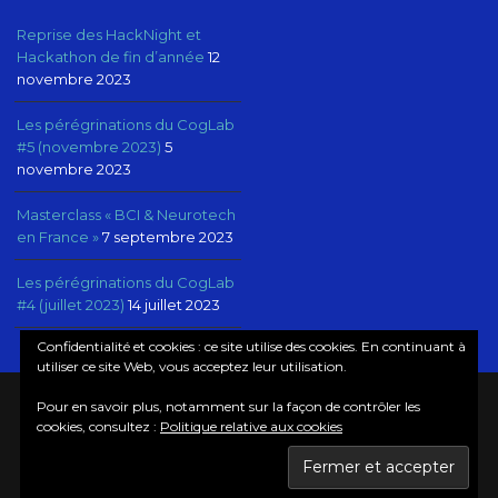
Reprise des HackNight et
Hackathon de fin d’année
12
novembre 2023
Les pérégrinations du CogLab
#5 (novembre 2023)
5
novembre 2023
Masterclass « BCI & Neurotech
en France »
7 septembre 2023
Les pérégrinations du CogLab
#4 (juillet 2023)
14 juillet 2023
Confidentialité et cookies : ce site utilise des cookies. En continuant à
utiliser ce site Web, vous acceptez leur utilisation.
Pour en savoir plus, notamment sur la façon de contrôler les
© COPYRIGHT COGLAB, NEUROTECHX PARIS
cookies, consultez :
Politique relative aux cookies
MANIFESTO
MAILING LIST
NEWSLETTER
FAIRE UN DON
CONFIDENTIALITÉ ET MENTIONS LÉGALES
RÉSEAU NEUROTECHX