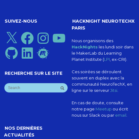
SUIVEZ-NOUS
HACKNIGHT NEUROTECHX
PARIS
X
Facebook
Instagram
YouTube
Nous organisons des
HackNights
les lundi soir dans
GitHub
LinkedIn
Meetup
le MakerLab du Learning
Planet Institute (
LPI
, ex-CRI).
Ces soirées se déroulent
RECHERCHE SUR LE SITE
souvent en duplex avec la
communauté NeuroTechX, en
ligne sur le serveur
Jitsi
.
En cas de doute, consulte
notre page
Meetup
ou écrit
nous sur Slack ou par
email
.
NOS DERNIÈRES
ACTUALITÉS