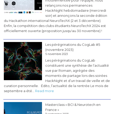
mouvementée pour l'équipe, nous
relançons nos permanences
HackNight hebdomadaire (mercredi
soir) et annonçons la seconde édition
du Hackathon international NeuroTechX (2 et 3 décembre).
Enfin, la compétition des clubs étudiants NeuroTechX 2024 est
officiellement ouverte (proposition jusqu'au 30 novembre) !
Les pérégrinations du CogLab #5
(novembre 2023)
5 novembre 2023
Les pérégrinations du CogLab
constituent une synthèse de l’actualité
vue par Romain, agrégée des
moments de partage lors des soirées
HackNight et d’un travail de veille et de
curation personnelle. Édito, l’actualité de la rentrée Le mois de
:
septembre a été…
Read more
Les
pérégrinations
Masterclass « BCI & Neurotech en
du
France »
CogLab