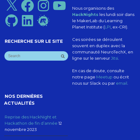
Nous organisons des
HackNights
les lundi soir dans
GitHub
LinkedIn
Meetup
le MakerLab du Learning
Planet Institute (
LPI
, ex-CRI).
Ces soirées se déroulent
RECHERCHE SUR LE SITE
souvent en duplex avec la
communauté NeuroTechX, en
ligne sur le serveur
Jitsi
.
En cas de doute, consulte
notre page
Meetup
ou écrit
nous sur Slack ou par
email
.
NOS DERNIÈRES
ACTUALITÉS
Reprise des HackNight et
Hackathon de fin d’année
12
novembre 2023