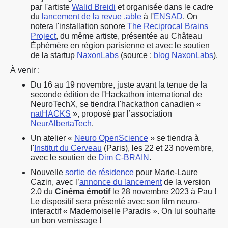
par l'artiste
Walid Breidi
et
organisée dans le cadre
du
lancement de la revue .able
à l'
ENSAD
. On
notera
l'installation sonore
The Reciprocal Brains
Project
, du même artiste, présentée
au Château
Éphémère en région parisienne
et avec le soutien
de la startup
NaxonLabs
(source :
blog NaxonLabs
).
À venir :
Du 16 au 19 novembre, juste
avant la tenue de la
seconde édition de l'Hackathon international de
NeuroTechX, se tiendra l'hackathon canadien «
natHACKS
», proposé par l’association
NeurAlbertaTech
.
Un atelier «
Neuro OpenScience
» se tiendra à
l'
Institut du Cerveau
(Paris), les 22 et 23 novembre,
avec le soutien de
Dim C-BRAIN
.
Nouvelle
sortie de résidence
pour Marie-Laure
Cazin, avec l’
annonce du lancement
de la version
2.0 du
Cinéma émotif
le 28 novembre 2023 à Pau !
Le dispositif sera présenté avec son film neuro-
interactif « Mademoiselle Paradis ». On lui souhaite
un bon vernissage !