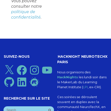
Vous pouvez
consulter notre
politique de
confidentialité
.
SUIVEZ-NOUS
HACKNIGHT NEUROTECHX
PARIS
X
Facebook
Instagram
YouTube
Nous organisons des
HackNights
les lundi soir dans
GitHub
LinkedIn
Meetup
le MakerLab du Learning
Planet Institute (
LPI
, ex-CRI).
Ces soirées se déroulent
RECHERCHE SUR LE SITE
souvent en duplex avec la
communauté NeuroTechX, en