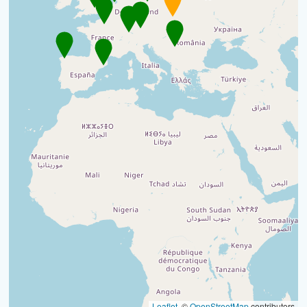
Leaflet
, ©
OpenStreetMap
contributors