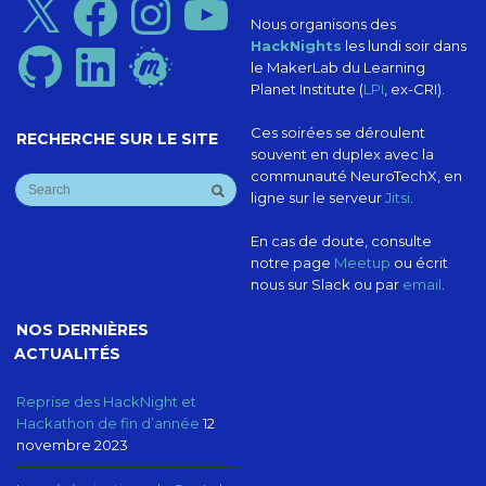
Nous organisons des
HackNights
les lundi soir dans
GitHub
LinkedIn
Meetup
le MakerLab du Learning
Planet Institute (
LPI
, ex-CRI).
Ces soirées se déroulent
RECHERCHE SUR LE SITE
souvent en duplex avec la
communauté NeuroTechX, en
ligne sur le serveur
Jitsi
.
En cas de doute, consulte
notre page
Meetup
ou écrit
nous sur Slack ou par
email
.
NOS DERNIÈRES
ACTUALITÉS
Reprise des HackNight et
Hackathon de fin d’année
12
novembre 2023