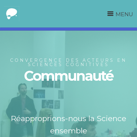
MENU
CONVERGENCE DES ACTEURS EN
SCIENCES COGNITIVES
Communauté
Réapproprions-nous la Science
ensemble