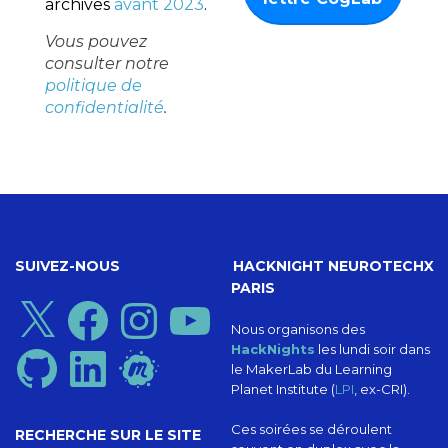
archives
avant 2023
.
Vous pouvez
consulter notre
politique de
confidentialité
.
SUIVEZ-NOUS
HACKNIGHT NEUROTECHX
PARIS
X
Facebook
Instagram
YouTube
Nous organisons des
HackNights
les lundi soir dans
GitHub
LinkedIn
Meetup
le MakerLab du Learning
Planet Institute (
LPI
, ex-CRI).
Ces soirées se déroulent
RECHERCHE SUR LE SITE