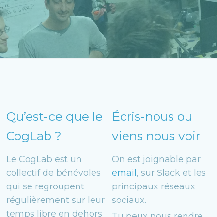
Qu’est-ce que le
Écris-nous ou
CogLab ?
viens nous voir
Le CogLab est un
On est joignable par
collectif de bénévoles
email
, sur Slack et les
qui se regroupent
principaux réseaux
régulièrement sur leur
sociaux.
temps libre en dehors
Tu peux nous rendre