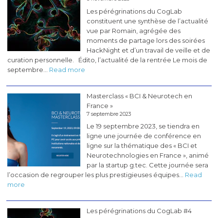
Les pérégrinations du CogLab
constituent une synthèse de l’actualité
vue par Romain, agrégée des
moments de partage lors des soirées
HackNight et d’un travail de veille et de
curation personnelle. Édito, l’actualité de la rentrée Le mois de
:
septembre…
Read more
Les
pérégrinations
Masterclass « BCI & Neurotech en
du
France »
CogLab
7 septembre 2023
#5
Le 19 septembre 2023, se tiendra en
(novembre
ligne une journée de conférence en
2023)
ligne sur la thématique des « BCI et
Neurotechnologies en France », animé
par la startup g.tec. Cette journée sera
l’occasion de regrouper les plus prestigieuses équipes…
Read
:
more
Masterclass
«
Les pérégrinations du CogLab #4
BCI