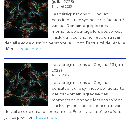
(juillet 2023)
&
14 juillet 2023
Neurotech
Les pérégrinations du CogLab
en
constituent une synthèse de l’actualité
France
vue par Romain, agrégée des
»
moments de partage lors des soirées
HackNight du lundi soir et d’un travail
de veille et de curation personnelle. Édito, l’actualité de l’été Le
:
début…
Read more
Les
pérégrinations
Les pérégrinations du CogLab #3 (juin
du
2023)
CogLab
12 juin 2023
#4
Les pérégrinations du CogLab
(juillet
constituent une synthèse de l’actualité
2023)
vue par Romain, agrégée des
moments de partage lors des soirées
HackNight du lundi soir et d’un travail
de veille et de curation personnelle. Édito, l’actualité de début
:
juin Le premier…
Read more
Les
pérégrinations