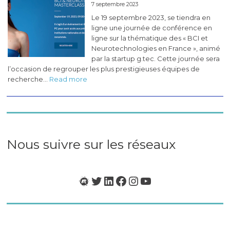
7 septembre 2023
#5
Le 19 septembre 2023, se tiendra en
(novembre
ligne une journée de conférence en
2023)
ligne sur la thématique des « BCI et
Neurotechnologies en France », animé
par la startup g.tec. Cette journée sera
l’occasion de regrouper les plus prestigieuses équipes de
:
recherche…
Read more
Masterclass
«
BCI
&
Neurotech
en
Nous suivre sur les réseaux
France
»
Meetup
Twitter
LinkedIn
Facebook
Instagram
YouTube