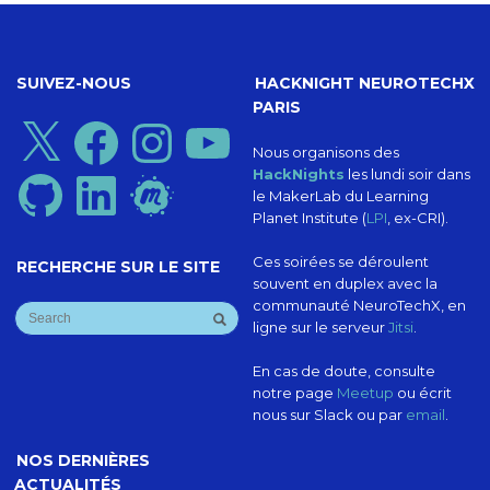
SUIVEZ-NOUS
HACKNIGHT NEUROTECHX
PARIS
X
Facebook
Instagram
YouTube
Nous organisons des
HackNights
les lundi soir dans
GitHub
LinkedIn
Meetup
le MakerLab du Learning
Planet Institute (
LPI
, ex-CRI).
Ces soirées se déroulent
RECHERCHE SUR LE SITE
souvent en duplex avec la
communauté NeuroTechX, en
ligne sur le serveur
Jitsi
.
En cas de doute, consulte
notre page
Meetup
ou écrit
nous sur Slack ou par
email
.
NOS DERNIÈRES
ACTUALITÉS