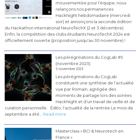
mouvementée pour l'équipe, nous
relançons nos permanences
HackNight hebdomadaire (mercredi
soir) et annonçons la seconde édition
du Hackathon international NeuroTechX (2 et 3 décembre).
Enfin, la compétition des clubs étudiants NeuroTechX 2024 est
officiellement ouverte (proposition jusqu'au 30 novembre) !
Les pérégrinations du CogLab #5
(novembre 2023)
5 novembre 2023
Les pérégrinations du CogLab
constituent une synthèse de l’actualité
vue par Romain, agrégée des
moments de partage lors des soirées
HackNight et d’un travail de veille et de
curation personnelle. Édito, l’actualité de la rentrée Le mois de
:
septembre a été…
Read more
Les
pérégrinations
Masterclass « BCI & Neurotech en
du
France »
CogLab