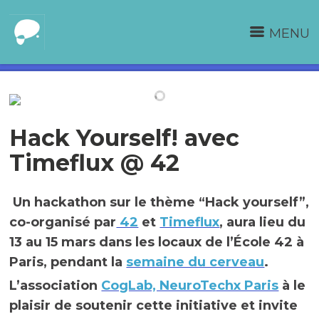
MENU
Hack Yourself! avec
Timeflux @ 42
Un hackathon sur le thème “Hack yourself”,
co-organisé par
42
et
Timeflux
, aura lieu du
13 au 15 mars dans les locaux de l’École 42 à
Paris, pendant la
semaine du cerveau
.
L’association
CogLab, NeuroTechx Paris
à le
plaisir de soutenir cette initiative et invite