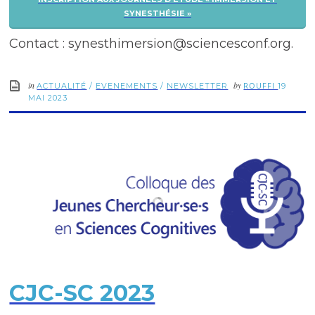
SYNESTHÉSIE »
Contact : synesthimersion@sciencesconf.org.
in
by
ROUFFI
ACTUALITÉ
/
EVENEMENTS
/
NEWSLETTER
19
MAI 2023
CJC-SC 2023