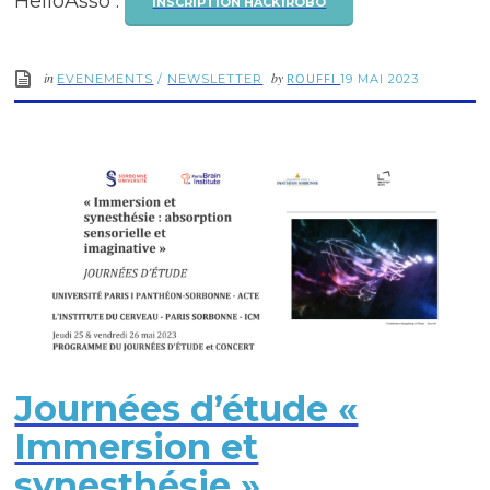
HelloAsso :
INSCRIPTION HACK1ROBO
in
by
ROUFFI
EVENEMENTS
/
NEWSLETTER
19 MAI 2023
Journées d’étude «
Immersion et
synesthésie »