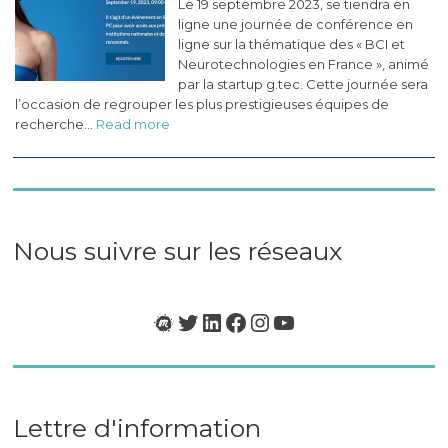
Le 19 septembre 2023, se tiendra en
(novembre
ligne une journée de conférence en
2023)
ligne sur la thématique des « BCI et
Neurotechnologies en France », animé
par la startup g.tec. Cette journée sera
l’occasion de regrouper les plus prestigieuses équipes de
:
recherche…
Read more
Masterclass
«
BCI
&
Neurotech
en
Nous suivre sur les réseaux
France
»
Meetup
Twitter
LinkedIn
Facebook
Instagram
YouTube
Lettre d'information