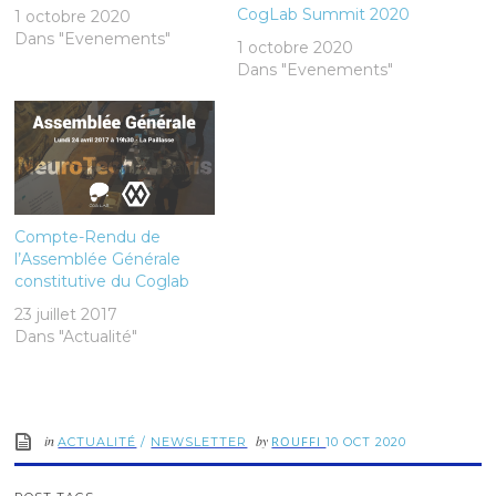
CogLab Summit 2020
1 octobre 2020
Dans "Evenements"
1 octobre 2020
Dans "Evenements"
Compte-Rendu de
l’Assemblée Générale
constitutive du Coglab
23 juillet 2017
Dans "Actualité"
in
by
ROUFFI
ACTUALITÉ
/
NEWSLETTER
10 OCT 2020