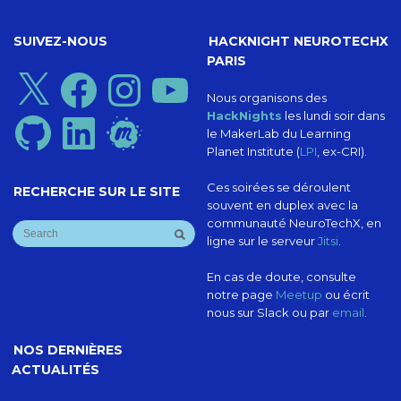
SUIVEZ-NOUS
HACKNIGHT NEUROTECHX
PARIS
X
Facebook
Instagram
YouTube
Nous organisons des
HackNights
les lundi soir dans
GitHub
LinkedIn
Meetup
le MakerLab du Learning
Planet Institute (
LPI
, ex-CRI).
Ces soirées se déroulent
RECHERCHE SUR LE SITE
souvent en duplex avec la
communauté NeuroTechX, en
ligne sur le serveur
Jitsi
.
En cas de doute, consulte
notre page
Meetup
ou écrit
nous sur Slack ou par
email
.
NOS DERNIÈRES
ACTUALITÉS