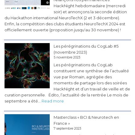
HackNight hebdomadaire (mercredi
soir) et annonçons la seconde édition
du Hackathon international NeuroTechX (2 et 3 décembre).
Enfin, la compétition des clubs étudiants NeuroTechX 2024 est
officiellement ouverte (proposition jusqu'au 30 novembre) !
Les pérégrinations du CogLab #5
(novembre 2023)
5 novembre 2023
Les pérégrinations du CogLab
constituent une synthèse de l’actualité
vue par Romain, agrégée des
moments de partage lors des soirées
HackNight et d’un travail de veille et de
curation personnelle. Édito, l’actualité de la rentrée Le mois de
:
septembre a été…
Read more
Les
pérégrinations
Masterclass « BCI & Neurotech en
du
France »
CogLab
7 septembre 2023
#5