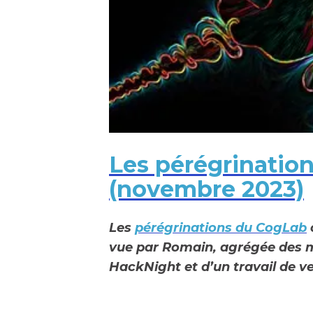
Les pérégrinatio
(novembre 2023)
Les
pérégrinations du CogLab
vue par Romain, agrégée des m
HackNight et d’un travail de ve