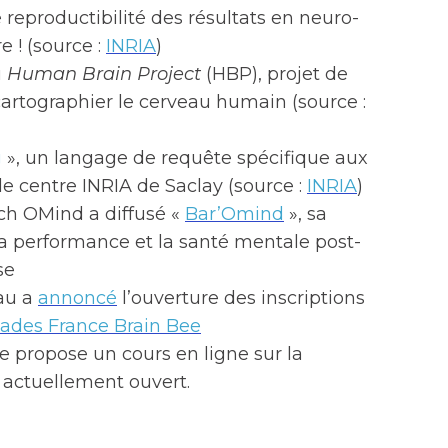
 reproductibilité des résultats en neuro-
e ! (source :
INRIA
)
u
Human Brain Project
(HBP), projet de
artographier le cerveau humain (source :
g
», un langage de requête spécifique aux
e centre INRIA de Saclay (source :
INRIA
)
ech OMind a diffusé «
Bar’Omind
», sa
a performance et la santé mentale post-
se
eau a
annoncé
l’ouverture des inscriptions
ades France Brain Bee
e propose un cours en ligne sur la
t actuellement ouvert.