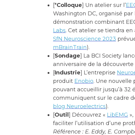
[*
Colloque
] Un atelier sur l’
EE
Washington DC, organisé par 
démonstration combinant EEG 
Labs
. Cet atelier se tiendra e
SfN Neuroscience 2023
prévue
mBrainTrain
).
[
Sondage
] La BCI Society lan
anniversaire de la découverte
[
Industrie
] L’entreprise
Neuroe
produit
Enobio
. Une nouvelle 
pouvant accueillir jusqu’à 32 
communiquent sur le cadre de 
blog Neuroelectrics
).
[
Outil
] Découvrez «
LibEMG
»,
faciliter l’utilisation d’une p
Référence : E. Eddy, E. Campb