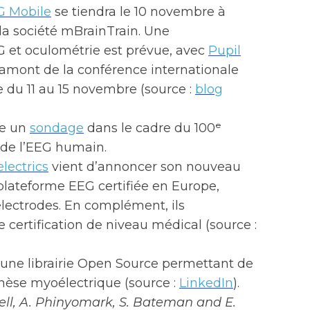
G Mobile
se tiendra le 10 novembre à
la société mBrainTrain. Une
et oculométrie est prévue, avec
Pupil
n amont de la conférence internationale
 du 11 au 15 novembre (source :
blog
ce un
sondage
dans le cadre du 100ᵉ
 de l’EEG humain.
lectrics
vient d’annoncer son nouveau
plateforme EEG certifiée en Europe,
électrodes. En complément, ils
certification de niveau médical (source :
 une librairie Open Source permettant de
rothèse myoélectrique (source :
LinkedIn
).
ell, A. Phinyomark, S. Bateman and E.