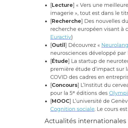
[
Lecture
] « Vers une meilleure
imagerie », tout est dans le titr
[
Recherche
] Des nouvelles d
recherche européen visant à c
Euractiv
)
[
Outil
] Découvrez «
Neurolan
neurosciences développé par l
[
Étude
] La startup de neurot
première étude d’impact sur l
COVID des cadres en entrepri
[
Concours
] L’Institut du cerv
pour la 5ᵉ éditions des
Olympi
[
MOOC
] L’université de Genèv
Cognition sociale
. Le cours es
Actualités internationales