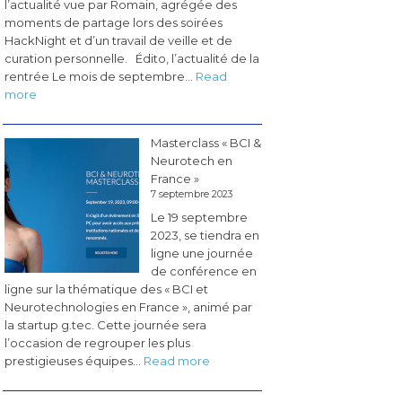
l’actualité vue par Romain, agrégée des
moments de partage lors des soirées
HackNight et d’un travail de veille et de
curation personnelle. Édito, l’actualité de la
rentrée Le mois de septembre…
Read
:
more
Les
pérégrinations
Masterclass « BCI &
du
Neurotech en
CogLab
France »
#5
7 septembre 2023
(novembre
Le 19 septembre
2023)
2023, se tiendra en
ligne une journée
de conférence en
ligne sur la thématique des « BCI et
Neurotechnologies en France », animé par
la startup g.tec. Cette journée sera
l’occasion de regrouper les plus
:
prestigieuses équipes…
Read more
Masterclass
«