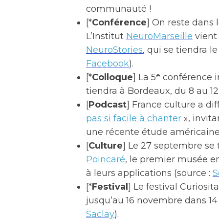
communauté !
[*
Conférence
] On reste dans l
L’Institut
NeuroMarseille
vient 
NeuroStories
, qui se tiendra l
Facebook
).
[*
Colloque
] La 5ᵉ conférence 
tiendra à Bordeaux, du 8 au 12 
[
Podcast
] France culture a di
pas si facile à chanter
», invit
une récente étude américaine
[
Culture
] Le 27 septembre se 
Poincaré
, le premier musée 
à leurs applications (source :
S
[*
Festival
] Le festival Curiosit
jusqu’au 16 novembre dans 14 l
Saclay
).