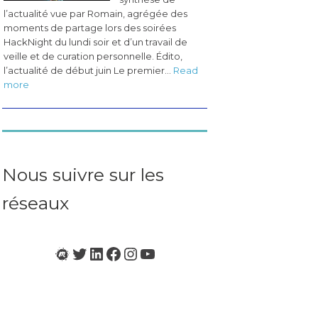
l’actualité vue par Romain, agrégée des
moments de partage lors des soirées
HackNight du lundi soir et d’un travail de
veille et de curation personnelle. Édito,
l’actualité de début juin Le premier…
Read
:
more
Les
pérégrinations
du
CogLab
#3
(juin
Nous suivre sur les
2023)
réseaux
Meetup
Twitter
LinkedIn
Facebook
Instagram
YouTube