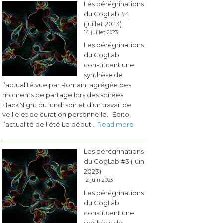
Les pérégrinations
BCI
du CogLab #4
&
(juillet 2023)
Neurotech
14 juillet 2023
en
Les pérégrinations
France
du CogLab
»
constituent une
synthèse de
l’actualité vue par Romain, agrégée des
moments de partage lors des soirées
HackNight du lundi soir et d’un travail de
veille et de curation personnelle. Édito,
:
l’actualité de l’été Le début…
Read more
Les
pérégrinations
Les pérégrinations
du
du CogLab #3 (juin
CogLab
2023)
#4
12 juin 2023
(juillet
Les pérégrinations
2023)
du CogLab
constituent une
synthèse de