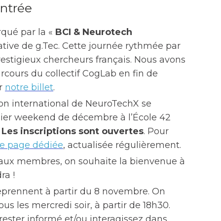
entrée
qué par la «
BCI & Neurotech
tiative de g.Tec. Cette journée rythmée par
restigieux chercheurs français. Nous avons
arcours du collectif CogLab en fin de
ur
notre billet
.
on international de NeuroTechX se
ier weekend de décembre à l’École 42
.
Les inscriptions sont ouvertes
. Pour
re page dédiée
, actualisée régulièrement.
eaux membres, on souhaite la bienvenue à
ra !
prennent à partir du 8 novembre. On
 les mercredi soir, à partir de 18h30.
rester informé et/ou interagissez dans