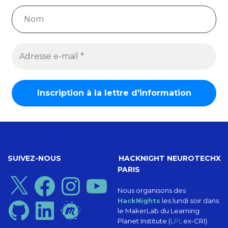
SUIVEZ-NOUS
HACKNIGHT NEUROTECHX
PARIS
X
Facebook
Instagram
YouTube
Nous organisons des
HackNights
les lundi soir dans
GitHub
LinkedIn
Meetup
le MakerLab du Learning
Planet Institute (
LPI
, ex-CRI).