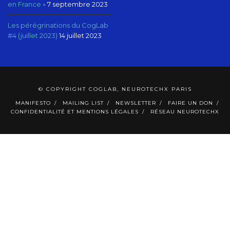
en France »
7 septembre 2023
Les pérégrinations du CogLab
#4 (juillet 2023)
14 juillet 2023
© COPYRIGHT COGLAB, NEUROTECHX PARIS
MANIFESTO
MAILING LIST
NEWSLETTER
FAIRE UN DON
CONFIDENTIALITÉ ET MENTIONS LÉGALES
RÉSEAU NEUROTECHX