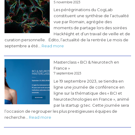
5 novembre 2023
Les pérégrinations du CogLab
constituent une synthèse de l’actualité
vue par Romain, agrégée des
moments de partage lors des soirées
HackNight et d’un travail de veille et de
curation personnelle. Édito, l’actualité de la rentrée Le mois de
:
septembre a été…
Read more
Les
pérégrinations
Masterclass « BCI & Neurotech en
du
France »
CogLab
7 septembre 2023
#5
Le 19 septembre 2023, se tiendra en
(novembre
ligne une journée de conférence en
2023)
ligne sur la thématique des « BCI et
Neurotechnologies en France », animé
par la startup g.tec. Cette journée sera
l’occasion de regrouper les plus prestigieuses équipes de
:
recherche…
Read more
Masterclass
«
BCI