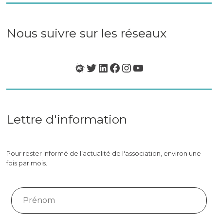
&
Neurotech
en
Nous suivre sur les réseaux
France
»
Meetup
Twitter
LinkedIn
Facebook
Instagram
YouTube
Lettre d'information
Pour rester informé de l’actualité de l'association, environ une
fois par mois.