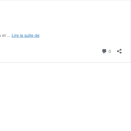
Autispace
ia et …
Lire la suite de
Commenta
0