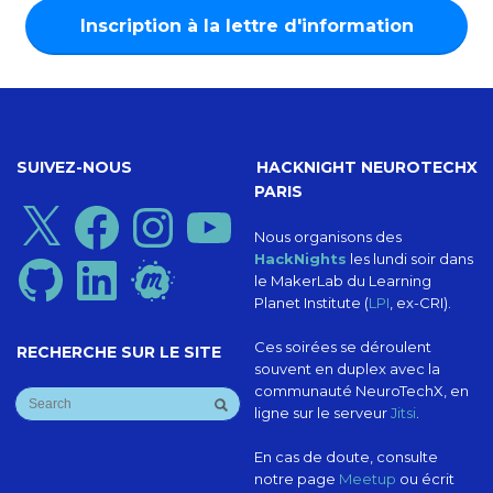
SUIVEZ-NOUS
HACKNIGHT NEUROTECHX
PARIS
X
Facebook
Instagram
YouTube
Nous organisons des
HackNights
les lundi soir dans
GitHub
LinkedIn
Meetup
le MakerLab du Learning
Planet Institute (
LPI
, ex-CRI).
Ces soirées se déroulent
RECHERCHE SUR LE SITE
souvent en duplex avec la
communauté NeuroTechX, en
ligne sur le serveur
Jitsi
.
En cas de doute, consulte
notre page
Meetup
ou écrit