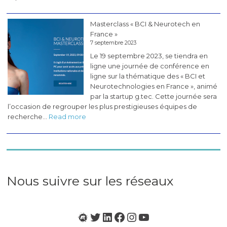
Les
pérégrinations
Masterclass « BCI & Neurotech en
du
France »
CogLab
7 septembre 2023
#5
Le 19 septembre 2023, se tiendra en
(novembre
ligne une journée de conférence en
2023)
ligne sur la thématique des « BCI et
Neurotechnologies en France », animé
par la startup g.tec. Cette journée sera
l’occasion de regrouper les plus prestigieuses équipes de
:
recherche…
Read more
Masterclass
«
BCI
&
Neurotech
en
Nous suivre sur les réseaux
France
»
Meetup
Twitter
LinkedIn
Facebook
Instagram
YouTube