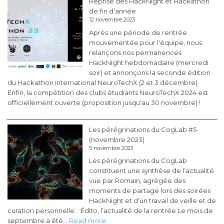
Reprise des HackNight et Hackathon
de fin d’année
12 novembre 2023
Après une période de rentrée
mouvementée pour l'équipe, nous
relançons nos permanences
HackNight hebdomadaire (mercredi
soir) et annonçons la seconde édition
du Hackathon international NeuroTechX (2 et 3 décembre).
Enfin, la compétition des clubs étudiants NeuroTechX 2024 est
officiellement ouverte (proposition jusqu'au 30 novembre) !
Les pérégrinations du CogLab #5
(novembre 2023)
5 novembre 2023
Les pérégrinations du CogLab
constituent une synthèse de l’actualité
vue par Romain, agrégée des
moments de partage lors des soirées
HackNight et d’un travail de veille et de
curation personnelle. Édito, l’actualité de la rentrée Le mois de
:
septembre a été…
Read more