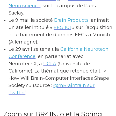
Neuroscience
, sur le campus de Paris-
Saclay.
Le 9 mai, la société
Brain Products
, animait
un atelier intitulé «
EEG 101
» sur l’acquisition
et le traitement de données EEGs à Munich
(Allemagne).
Le 29 avril se tenait la
California Neurotech
Conference
, en partenariat avec
NeuroTechX, à
UCLA
(Université de
Californie). La thématique retenue était : «
How Will Brain-Computer Interfaces Shape
Society? » (source :
@mBraintrain sur
Twitter
)
Zoom sur BR41N.io et la Spring