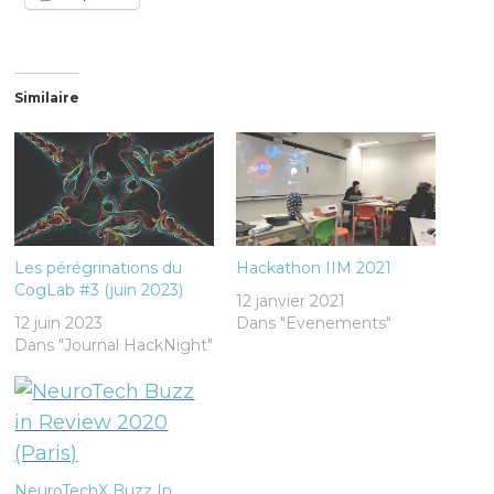
Similaire
Les pérégrinations du
Hackathon IIM 2021
CogLab #3 (juin 2023)
12 janvier 2021
12 juin 2023
Dans "Evenements"
Dans "Journal HackNight"
NeuroTechX Buzz In