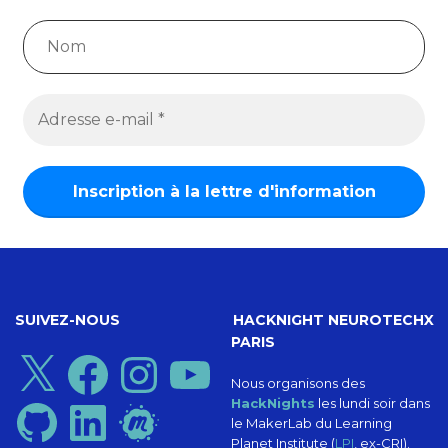
SUIVEZ-NOUS
HACKNIGHT NEUROTECHX
PARIS
X
Facebook
Instagram
YouTube
Nous organisons des
HackNights
les lundi soir dans
GitHub
LinkedIn
Meetup
le MakerLab du Learning
Planet Institute (
LPI
, ex-CRI).