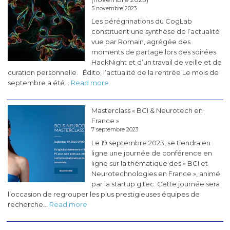
5 novembre 2023
Les pérégrinations du CogLab
constituent une synthèse de l’actualité
vue par Romain, agrégée des
moments de partage lors des soirées
HackNight et d’un travail de veille et de
curation personnelle. Édito, l’actualité de la rentrée Le mois de
:
septembre a été…
Read more
Les
pérégrinations
Masterclass « BCI & Neurotech en
du
France »
CogLab
7 septembre 2023
#5
Le 19 septembre 2023, se tiendra en
(novembre
ligne une journée de conférence en
2023)
ligne sur la thématique des « BCI et
Neurotechnologies en France », animé
par la startup g.tec. Cette journée sera
l’occasion de regrouper les plus prestigieuses équipes de
:
recherche…
Read more
Masterclass
«