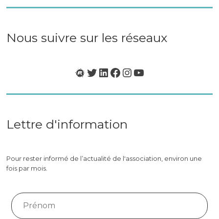
BCI
&
Neurotech
en
Nous suivre sur les réseaux
France
»
Meetup
Twitter
LinkedIn
Facebook
Instagram
YouTube
Lettre d'information
Pour rester informé de l’actualité de l'association, environ une
fois par mois.