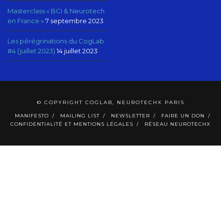
Masterclass « BCI & Neurotech
en France »
7 septembre 2023
Les pérégrinations du CogLab
#4 (juillet 2023)
14 juillet 2023
© COPYRIGHT COGLAB, NEUROTECHX PARIS
MANIFESTO
MAILING LIST
NEWSLETTER
FAIRE UN DON
CONFIDENTIALITÉ ET MENTIONS LÉGALES
RÉSEAU NEUROTECHX