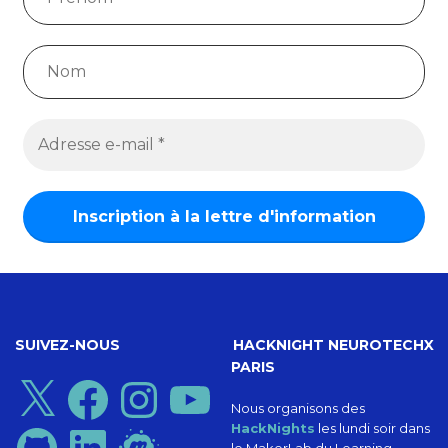
SUIVEZ-NOUS
HACKNIGHT NEUROTECHX
PARIS
X
Facebook
Instagram
YouTube
Nous organisons des
HackNights
les lundi soir dans
GitHub
LinkedIn
Meetup