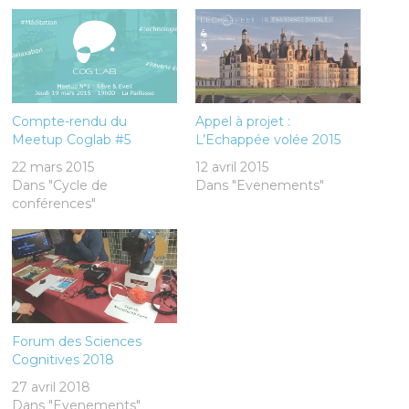
Compte-rendu du
Appel à projet :
Meetup Coglab #5
L’Echappée volée 2015
22 mars 2015
12 avril 2015
Dans "Cycle de
Dans "Evenements"
conférences"
Forum des Sciences
Cognitives 2018
27 avril 2018
Dans "Evenements"