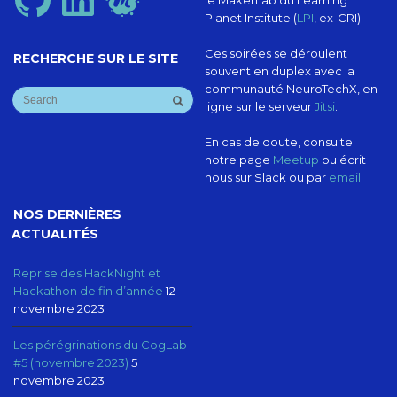
le MakerLab du Learning
Planet Institute (
LPI
, ex-CRI).
Ces soirées se déroulent
RECHERCHE SUR LE SITE
souvent en duplex avec la
communauté NeuroTechX, en
ligne sur le serveur
Jitsi
.
En cas de doute, consulte
notre page
Meetup
ou écrit
nous sur Slack ou par
email
.
NOS DERNIÈRES
ACTUALITÉS
Reprise des HackNight et
Hackathon de fin d’année
12
novembre 2023
Les pérégrinations du CogLab
#5 (novembre 2023)
5
novembre 2023