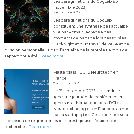
Les pérégrinations du CogLab #5
(novembre 2023)
5 novembre 2023
Les pérégrinations du CogLab
constituent une synthèse de l’actualité
vue par Romain, agrégée des
moments de partage lors des soirées
HackNight et d’un travail de veille et de
curation personnelle. Édito, l’actualité de la rentrée Le mois de
:
septembre a été…
Read more
Les
pérégrinations
Masterclass « BCI & Neurotech en
du
France »
CogLab
7 septembre 2023
#5
Le 19 septembre 2023, se tiendra en
(novembre
ligne une journée de conférence en
2023)
ligne sur la thématique des « BCI et
Neurotechnologies en France », animé
par la startup g.tec. Cette journée sera
l’occasion de regrouper les plus prestigieuses équipes de
:
recherche…
Read more
Masterclass