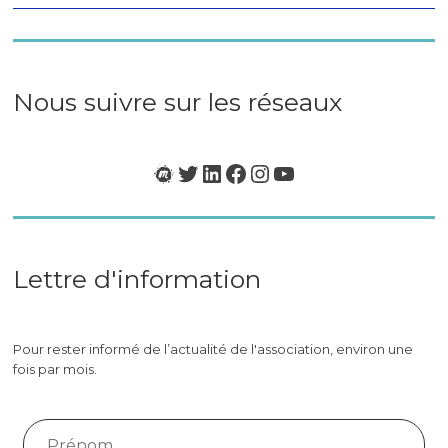
«
BCI
&
Neurotech
en
Nous suivre sur les réseaux
France
»
Meetup
Twitter
LinkedIn
Facebook
Instagram
YouTube
Lettre d'information
Pour rester informé de l’actualité de l'association, environ une
fois par mois.