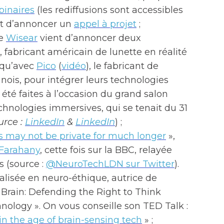
binaires
(les rediffusions sont accessibles
ent d’annoncer un
appel à projet
;
se
Wisear
vient d’annoncer deux
, fabricant américain de lunette en réalité
 qu’avec
Pico
(
vidéo
), le fabricant de
inois, pour intégrer leurs technologies
été faites à l’occasion du grand salon
chnologies immersives, qui se tenait du 31
urce :
LinkedIn
&
LinkedIn
) ;
 may not be private for much longer
»,
 Farahany
, cette fois sur la BBC, relayée
s (source :
@NeuroTechLDN sur Twitter
).
alisée en neuro-éthique, autrice de
r Brain: Defending the Right to Think
nology ». On vous conseille son TED Talk :
in the age of brain-sensing tech
» ;