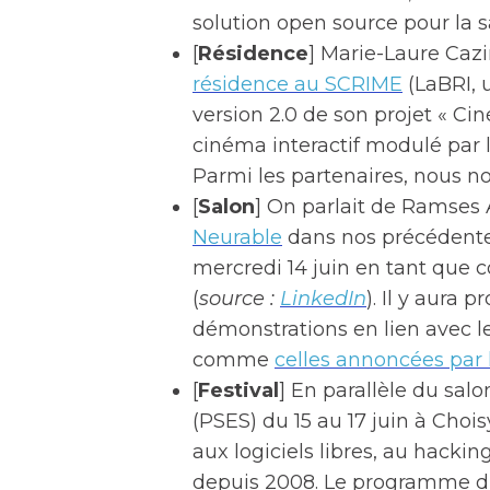
solution open source pour la s
[
Résidence
] Marie-Laure Caz
résidence au SCRIME
(LaBRI, 
version 2.0 de son projet « Cin
cinéma interactif modulé par l
Parmi les partenaires, nous n
[
Salon
] On parlait de Ramses 
Neurable
dans nos précédentes 
mercredi 14 juin en tant que 
(
source :
LinkedIn
). Il y aura
démonstrations en lien avec l
comme
celles annoncées par 
[
Festival
] En parallèle du salo
(PSES) du 15 au 17 juin à Choi
aux logiciels libres, au hackin
depuis 2008. Le programme d’a