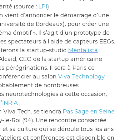
anté (source :
LPI
) ;
in vient d’annoncer le démarrage d’une
université de Bordeaux), pour créer une
éma émotif ». Il s’agit d’un prototype de
es spectateurs à l’aide de capteurs EEGs.
oterons la startup-studio
Mentalista
;
Alcaid, CEO de la startup américaine
pérégrinations. Il sera à Paris ce
conférencier au salon
Viva Technology
 probablement de nombreuses
es neurotechnologies à cette occasion,
l’INRIA
;
n Viva Tech. se tiendra
Pas Sage en Seine
sy-le-Roi (94). Une rencontre consacrée
g et sa culture qui se déroule tous les ans
teliers et conférences est disponible en