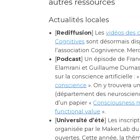
autres ressources
Actualités locales
[
Rediffusion
] Les
vidéos des 
Cognitives
sont désormais dis
l’association Cognivence. Merci
[
Podcast
] Un épisode de Fran
Elamrani et Guillaume Dumas 
sur la conscience artificielle : 
conscience
». On y trouvera u
(département des neuroscience
d’un papier «
Consciousness m
functional value
».
[
Université d’été
] Les inscrip
organisée par le MakerLab du L
ouvertes. Cette année, la thé