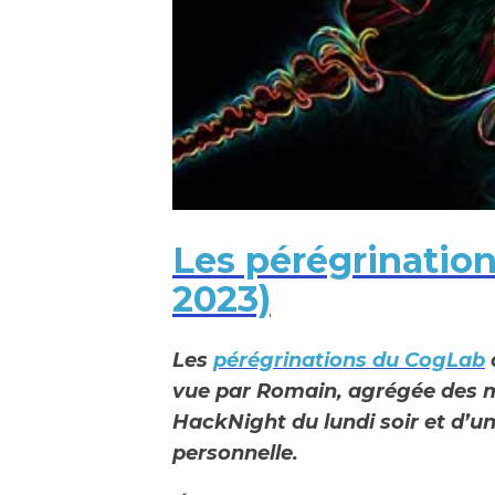
Les pérégrinatio
2023)
Les
pérégrinations du CogLab
vue par Romain, agrégée des m
HackNight du lundi soir et d’un 
personnelle.