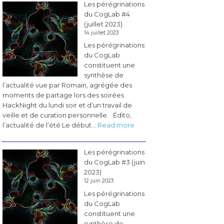
Les pérégrinations
BCI
du CogLab #4
&
(juillet 2023)
Neurotech
14 juillet 2023
en
Les pérégrinations
France
du CogLab
»
constituent une
synthèse de
l’actualité vue par Romain, agrégée des
moments de partage lors des soirées
HackNight du lundi soir et d’un travail de
veille et de curation personnelle. Édito,
:
l’actualité de l’été Le début…
Read more
Les
pérégrinations
Les pérégrinations
du
du CogLab #3 (juin
CogLab
2023)
#4
12 juin 2023
(juillet
Les pérégrinations
2023)
du CogLab
constituent une
synthèse de