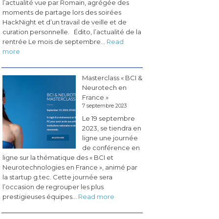
l’actualité vue par Romain, agrégée des
moments de partage lors des soirées
HackNight et d’un travail de veille et de
curation personnelle. Édito, l’actualité de la
rentrée Le mois de septembre…
Read
:
more
Les
pérégrinations
Masterclass « BCI &
du
Neurotech en
CogLab
France »
#5
7 septembre 2023
(novembre
Le 19 septembre
2023)
2023, se tiendra en
ligne une journée
de conférence en
ligne sur la thématique des « BCI et
Neurotechnologies en France », animé par
la startup g.tec. Cette journée sera
l’occasion de regrouper les plus
:
prestigieuses équipes…
Read more
Masterclass
«