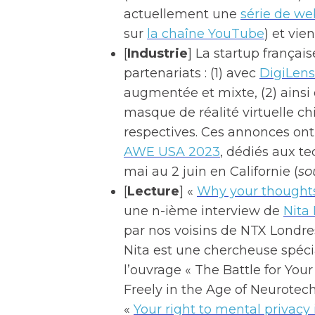
actuellement une
série de we
sur
la chaîne YouTube
) et vi
[
Industrie
] La startup françai
partenariats : (1) avec
DigiLens
augmentée et mixte, (2) ainsi
masque de réalité virtuelle ch
respectives. Ces annonces ont 
AWE USA 2023
, dédiés aux te
mai au 2 juin en Californie (
so
[
Lecture
] «
Why your thoughts
une n-ième interview de
Nita
par nos voisins de NTX Londre
Nita est une chercheuse spéci
l’ouvrage « The Battle for You
Freely in the Age of Neurotech
«
Your right to mental privacy 