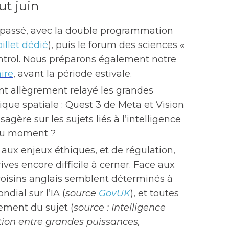
ut juin
 passé, avec la double programmation
billet dédié
), puis le forum des sciences «
trol. Nous préparons également notre
ire
, avant la période estivale.
t allègrement relayé les grandes
que spatiale : Quest 3 de Meta et Vision
gère sur les sujets liés à l’intelligence
 du moment ?
aux enjeux éthiques, et de régulation,
ves encore difficile à cerner. Face aux
 voisins anglais semblent déterminés à
dial sur l’IA (
source
GovUK
), et toutes
vement du sujet (
source : Intelligence
lation entre grandes puissances,