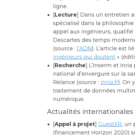
ligne.
[
Lecture
] Dans un entretien a
spécialisé dans la philosophie
appel aux ingénieurs, qualifié
Descartes des temps modernes 
(source :
l’ADN
). L’article est l
ingénieurs qui doutent
» (édit
[
Recherche
] L’Inserm et Inr
national d’envergure sur la s
Relance (
source :
Inria.fr
). On 
traitement de données multim
numérique.
Actualités internationales
[
Appel à projet
]
GuestXR
, un
(financement Horizon 2020) s