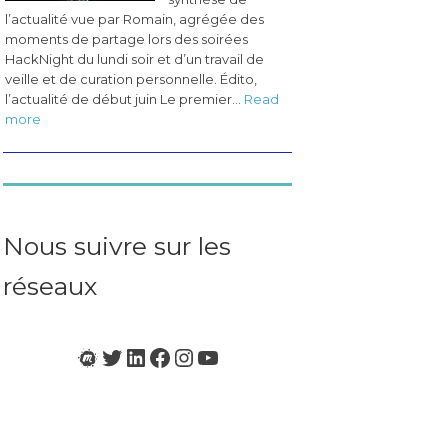
l’actualité vue par Romain, agrégée des
moments de partage lors des soirées
HackNight du lundi soir et d’un travail de
veille et de curation personnelle. Édito,
l’actualité de début juin Le premier…
Read
:
more
Les
pérégrinations
du
CogLab
#3
(juin
Nous suivre sur les
2023)
réseaux
Meetup
Twitter
LinkedIn
Facebook
Instagram
YouTube