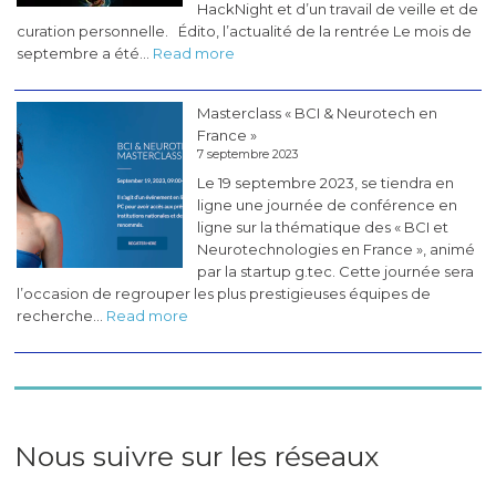
HackNight et d’un travail de veille et de
curation personnelle. Édito, l’actualité de la rentrée Le mois de
:
septembre a été…
Read more
Les
pérégrinations
Masterclass « BCI & Neurotech en
du
France »
CogLab
7 septembre 2023
#5
Le 19 septembre 2023, se tiendra en
(novembre
ligne une journée de conférence en
2023)
ligne sur la thématique des « BCI et
Neurotechnologies en France », animé
par la startup g.tec. Cette journée sera
l’occasion de regrouper les plus prestigieuses équipes de
:
recherche…
Read more
Masterclass
«
BCI
&
Neurotech
en
Nous suivre sur les réseaux
France
»