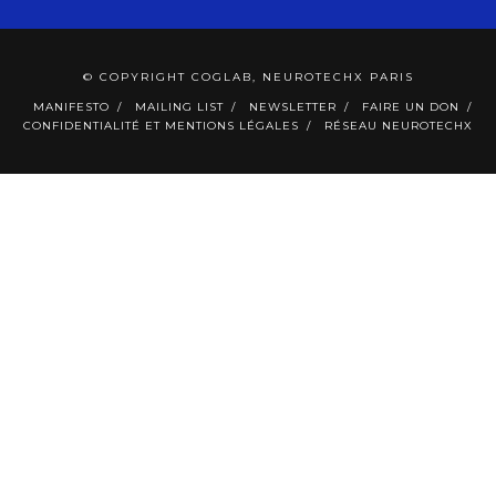
© COPYRIGHT COGLAB, NEUROTECHX PARIS
MANIFESTO
MAILING LIST
NEWSLETTER
FAIRE UN DON
CONFIDENTIALITÉ ET MENTIONS LÉGALES
RÉSEAU NEUROTECHX