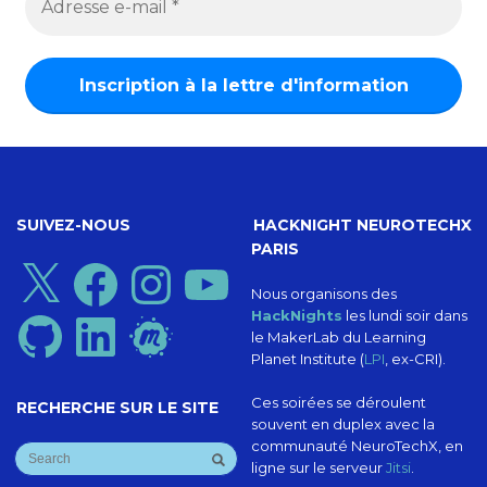
SUIVEZ-NOUS
HACKNIGHT NEUROTECHX
PARIS
X
Facebook
Instagram
YouTube
Nous organisons des
HackNights
les lundi soir dans
GitHub
LinkedIn
Meetup
le MakerLab du Learning
Planet Institute (
LPI
, ex-CRI).
Ces soirées se déroulent
RECHERCHE SUR LE SITE
souvent en duplex avec la
communauté NeuroTechX, en
ligne sur le serveur
Jitsi
.