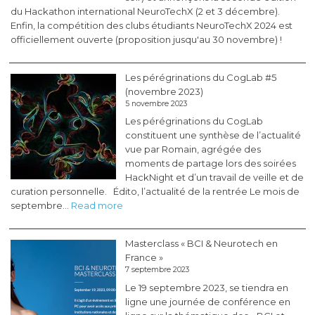
du Hackathon international NeuroTechX (2 et 3 décembre).
Enfin, la compétition des clubs étudiants NeuroTechX 2024 est
officiellement ouverte (proposition jusqu'au 30 novembre) !
Les pérégrinations du CogLab #5
(novembre 2023)
5 novembre 2023
Les pérégrinations du CogLab
constituent une synthèse de l’actualité
vue par Romain, agrégée des
moments de partage lors des soirées
HackNight et d’un travail de veille et de
curation personnelle. Édito, l’actualité de la rentrée Le mois de
:
septembre…
Read more
Les
pérégrinations
Masterclass « BCI & Neurotech en
du
France »
CogLab
7 septembre 2023
#5
Le 19 septembre 2023, se tiendra en
(novembre
ligne une journée de conférence en
2023)