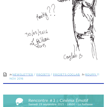
in
by
ROUFFI
NEWSLETTER
/
PROJETS
/
PROJETS COGLAB
11
NOV 2016