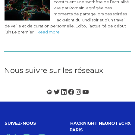
constituent une synthèse de l’actualité
2023)
vue par Romain, agrégée des
moments de partage lors des soirées
HackNight du lundi soir et d’un travail
de veille et de curation personnelle. Édito, l’actualité de début
:
juin Le premier…
Read more
Les
pérégrinations
du
CogLab
#3
(juin
Nous suivre sur les réseaux
2023)
Meetup
Twitter
LinkedIn
Facebook
Instagram
YouTube
SUIVEZ-NOUS
HACKNIGHT NEUROTECHX
PARIS
X
Facebook
Instagram
YouTube