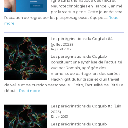
ligne sur la thématique des « BCI et
Neurotechnologies en France », animé
par la startup g.tec. Cette journée sera
l’occasion de regrouper les plus prestigieuses équipes…
Read
:
more
Masterclass
«
Les pérégrinations du CogLab #4
BCI
(juillet 2023)
&
14 juillet 2023
Neurotech
Les pérégrinations du CogLab
en
constituent une synthèse de l’actualité
France
vue par Romain, agrégée des
»
moments de partage lors des soirées
HackNight du lundi soir et d’un travail
de veille et de curation personnelle. Édito, l’actualité de l’été Le
:
début…
Read more
Les
pérégrinations
Les pérégrinations du CogLab #3 (juin
du
2023)
CogLab
12 juin 2023
#4
Les pérégrinations du CogLab
(juillet