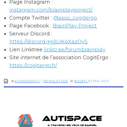
Page Instagram :
instagram.com/brainplayproject/
Compte Twitter :
@asso_cogitergo
Page Facebook :
BrainPlay Project
Serveur Discord :
https://discord.gg/sUKpXazQvS
Lien Linktree
linktr.ee/forumbrainplay
Site internet de l’association CogitErgo :
https://cogitergo.fr/
in
by
ROUFFI
EVENEMENTS
/
NEWSLETTER
03 MAI 2023