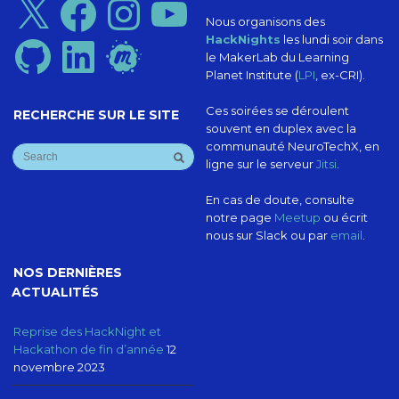
Nous organisons des
HackNights
les lundi soir dans
GitHub
LinkedIn
Meetup
le MakerLab du Learning
Planet Institute (
LPI
, ex-CRI).
Ces soirées se déroulent
RECHERCHE SUR LE SITE
souvent en duplex avec la
communauté NeuroTechX, en
ligne sur le serveur
Jitsi
.
En cas de doute, consulte
notre page
Meetup
ou écrit
nous sur Slack ou par
email
.
NOS DERNIÈRES
ACTUALITÉS
Reprise des HackNight et
Hackathon de fin d’année
12
novembre 2023