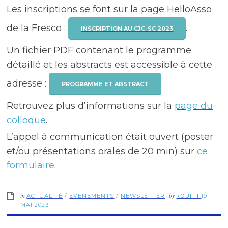
Les inscriptions se font sur la page HelloAsso
de la Fresco :
.
INSCRIPTION AU CJC-SC 2023
Un fichier PDF contenant le programme
détaillé et les abstracts est accessible à cette
adresse :
.
PROGRAMME ET ABSTRACT
Retrouvez plus d’informations sur la
page du
colloque
.
L’appel à communication était ouvert (poster
et/ou présentations orales de 20 min) sur
ce
formulaire
.
in
by
ROUFFI
ACTUALITÉ
/
EVENEMENTS
/
NEWSLETTER
19
MAI 2023