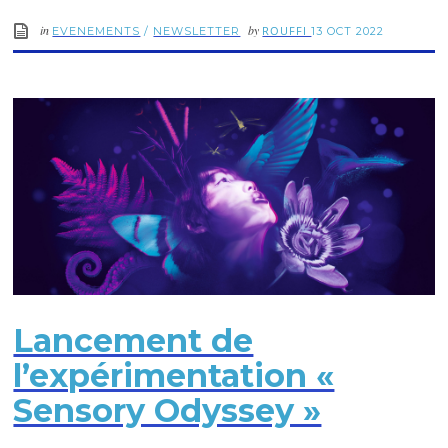
in
by
ROUFFI
EVENEMENTS
/
NEWSLETTER
13 OCT 2022
Lancement de
l’expérimentation «
Sensory Odyssey »