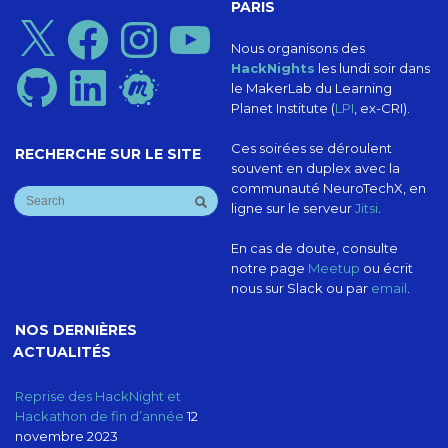
PARIS
X
Facebook
Instagram
YouTube
Nous organisons des
HackNights
les lundi soir dans
GitHub
LinkedIn
Meetup
le MakerLab du Learning
Planet Institute (
LPI
, ex-CRI).
Ces soirées se déroulent
RECHERCHE SUR LE SITE
souvent en duplex avec la
communauté NeuroTechX, en
ligne sur le serveur
Jitsi
.
En cas de doute, consulte
notre page
Meetup
ou écrit
nous sur Slack ou par
email
.
NOS DERNIÈRES
ACTUALITÉS
Reprise des HackNight et
Hackathon de fin d’année
12
novembre 2023