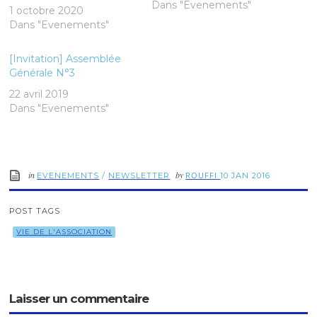
Dans "Evenements"
1 octobre 2020
Dans "Evenements"
[Invitation] Assemblée
Générale N°3
22 avril 2019
Dans "Evenements"
in
by
ROUFFI
EVENEMENTS
/
NEWSLETTER
10 JAN 2016
POST TAGS
VIE DE L'ASSOCIATION
Laisser un commentaire