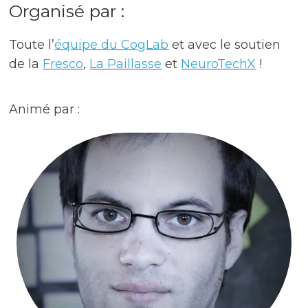
Organisé par :
Toute l’
équipe du CogLab
et avec le soutien
de la
Fresco
,
La Paillasse
et
NeuroTechX
!
Animé par :