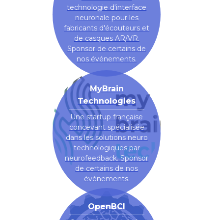
technologie d'interface
neuronale pour les
fabricants d'écouteurs et
de casques AR/VR.
Sponsor de certains de
nos événements.
MyBrain
Technologies
Une startup française
concevant spécialisée
dans les solutions neuro
technologiques par
neurofeedback. Sponsor
de certains de nos
événements.
OpenBCI