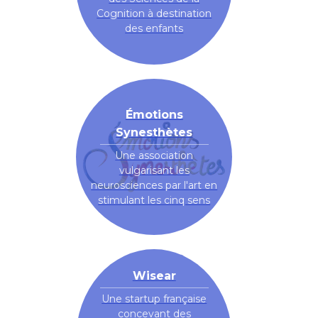
Cognition à destination
des enfants
Émotions
Synesthètes
Une association
vulgarisant les
neurosciences par l'art en
stimulant les cinq sens
Wisear
Une startup française
concevant des