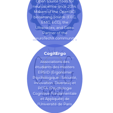
Open source tools for
neuroscience since 2014.
Makers of the OpenBCI
biosensing boards (EEG,
EMG, ECG), the
Ultracortex, and Galea.
Partner of the
NeuroTechX community.
CogitErgo
Associations des
étudiants des masters
EPSID (Ergonomie
Psychologique : Sécurité,
Innovation, Diversité) et
PCFA (Psychologie
Cognitive Fondamentale
et Appliquée) de
l’Université de Paris