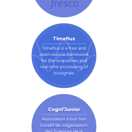
Timeflux
Timeflux is a free and
open-source framework
for the acquisition and
real-time processing of
biosignals
Cogni'Junior
Association à but non
lucratif de vulgarisation
des Sciences de la