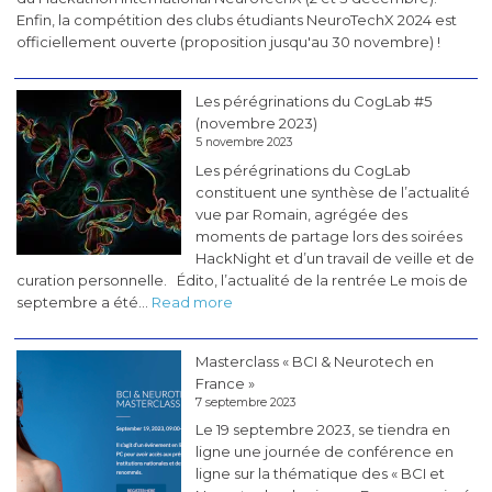
Enfin, la compétition des clubs étudiants NeuroTechX 2024 est
officiellement ouverte (proposition jusqu'au 30 novembre) !
Les pérégrinations du CogLab #5
(novembre 2023)
5 novembre 2023
Les pérégrinations du CogLab
constituent une synthèse de l’actualité
vue par Romain, agrégée des
moments de partage lors des soirées
HackNight et d’un travail de veille et de
curation personnelle. Édito, l’actualité de la rentrée Le mois de
:
septembre a été…
Read more
Les
pérégrinations
Masterclass « BCI & Neurotech en
du
France »
CogLab
7 septembre 2023
#5
Le 19 septembre 2023, se tiendra en
(novembre
ligne une journée de conférence en
2023)
ligne sur la thématique des « BCI et