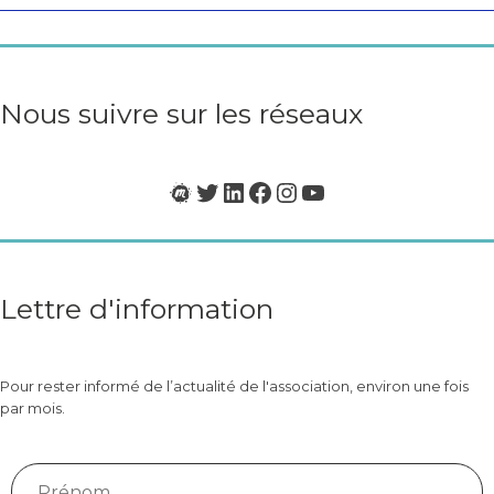
«
BCI
&
Neurotech
en
Nous suivre sur les réseaux
France
»
Meetup
Twitter
LinkedIn
Facebook
Instagram
YouTube
Lettre d'information
Pour rester informé de l’actualité de l'association, environ une fois
par mois.