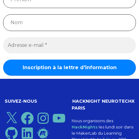
SUIVEZ-NOUS
HACKNIGHT NEUROTECHX
PARIS
X
Facebook
Instagram
YouTube
Nous organisons des
HackNights
les lundi soir dans
GitHub
LinkedIn
Meetup
le MakerLab du Learning