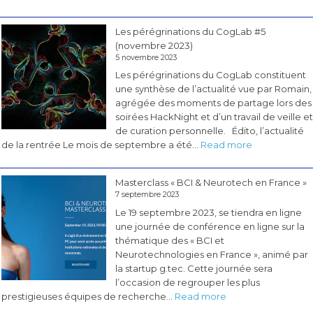
Les pérégrinations du CogLab #5
(novembre 2023)
5 novembre 2023
Les pérégrinations du CogLab constituent
une synthèse de l’actualité vue par Romain,
agrégée des moments de partage lors des
soirées HackNight et d’un travail de veille et
de curation personnelle. Édito, l’actualité
:
de la rentrée Le mois de septembre a été…
Read more
Les
pérégrinatio
Masterclass « BCI & Neurotech en France »
du
7 septembre 2023
CogLab
Le 19 septembre 2023, se tiendra en ligne
#5
une journée de conférence en ligne sur la
(novembre
thématique des « BCI et
2023)
Neurotechnologies en France », animé par
la startup g.tec. Cette journée sera
l’occasion de regrouper les plus
:
prestigieuses équipes de recherche…
Read more
Masterclass