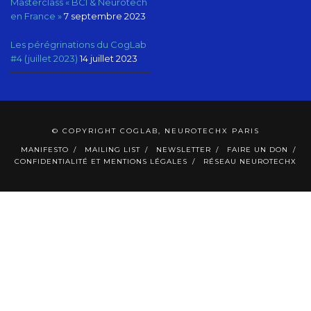
Masterclass « BCI & Neurotech
en France »
7 septembre 2023
Les pérégrinations du CogLab
#4 (juillet 2023)
14 juillet 2023
© COPYRIGHT COGLAB, NEUROTECHX PARIS
MANIFESTO
MAILING LIST
NEWSLETTER
FAIRE UN DON
CONFIDENTIALITÉ ET MENTIONS LÉGALES
RÉSEAU NEUROTECHX