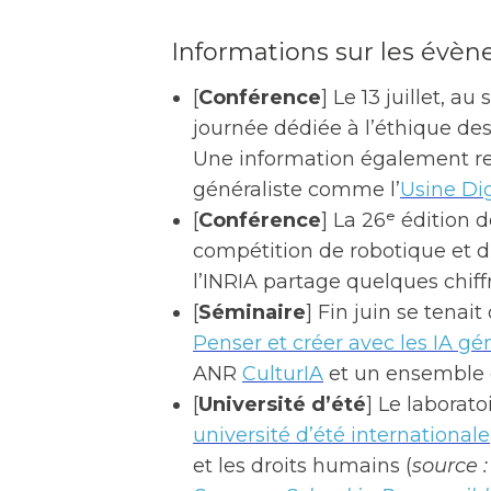
Informations sur les évè
[
Conférence
] Le 13 juillet, a
journée dédiée à l’éthique de
Une information également re
généraliste comme l’
Usine Dig
[
Conférence
] La 26ᵉ édition 
compétition de robotique et d’I
l’INRIA partage quelques chiffr
[
Séminaire
] Fin juin se tenai
Penser et créer avec les IA gé
ANR
CulturIA
et un ensemble 
[
Université d’été
] Le laborat
université d’été internationale
et les droits humains (
source 