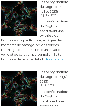
Les pérégrinations
BCI
du CogLab #4
&
(juillet 2023)
Neurotech
14 juillet 2023
en
Les pérégrinations
France
du CogLab
»
constituent une
synthèse de
l’actualité vue par Romain, agrégée des
moments de partage lors des soirées
HackNight du lundi soir et d’un travail de
veille et de curation personnelle. Édito,
:
l’actualité de l’été Le début…
Read more
Les
pérégrinations
Les pérégrinations
du
du CogLab #3 (juin
CogLab
2023)
#4
12 juin 2023
(juillet
Les pérégrinations
2023)
du CogLab
constituent une
synthèse de