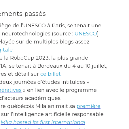
nements passés
u siège de l’UNESCO à Paris, se tenait une
s neurotechnologies (source :
UNESCO
).
layée sur de multiples blogs assez
itale
.
de la RoboCup 2023, la plus grande
A, se tenait à Bordeaux du 4 au 10 juillet,
es et détail sur
ce billet
.
t deux journées d’études intitulées «
nératives
» en lien avec le programme
d’acteurs académiques.
oire québécois Mila animait sa
première
sur l’intelligence artificielle responsable
:
Mila hosted its first international