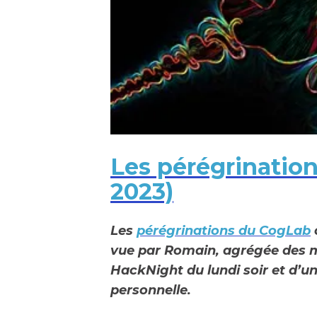
Les pérégrination
2023)
Les
pérégrinations du CogLab
vue par Romain, agrégée des m
HackNight du lundi soir et d’un 
personnelle.