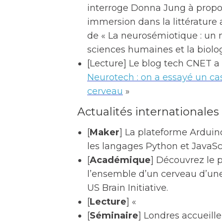
interroge Donna Jung à propos
immersion dans la littérature
de « La neurosémiotique : un 
sciences humaines et la biolog
[Lecture] Le blog tech CNET a
Neurotech : on a essayé un ca
cerveau
»
Actualités internationales
[
Maker
] La plateforme Arduin
les langages Python et JavaScr
[
Académique
] Découvrez le 
l’ensemble d’un cerveau d’un
US Brain Initiative.
[
Lecture
] «
[
Séminaire
] Londres accueille