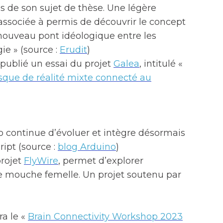
 de son sujet de thèse. Une légère
 associée à permis de découvrir le concept
nouveau pont idéologique entre les
ie » (source :
Erudit
)
 publié un essai du projet
Galea
, intitulé «
sque de réalité mixte connecté au
o continue d’évoluer et intègre désormais
ipt (source :
blog Arduino
)
projet
FlyWire
, permet d’explorer
e mouche femelle. Un projet soutenu par
ra le «
Brain Connectivity Workshop 2023