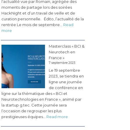
l’actualité vue par Romain, agrégée des
moments de partage lors des soirées
HackNight et d’un travail de veille et de
curation personnelle. Édito, l’actualité de la
rentrée Le mois de septembre…
Read
:
more
Les
pérégrinations
Masterclass « BCI &
du
Neurotech en
CogLab
France »
#5
7 septembre 2023
(novembre
Le 19 septembre
2023)
2023, se tiendra en
ligne une journée
de conférence en
ligne sur la thématique des « BCI et
Neurotechnologies en France », animé par
la startup g.tec. Cette journée sera
l’occasion de regrouper les plus
:
prestigieuses équipes…
Read more
Masterclass
«