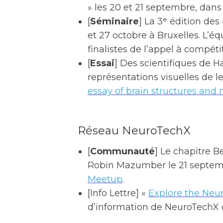
» les 20 et 21 septembre, dan
[
Séminaire
] La 3ᵉ édition des
et 27 octobre à Bruxelles. L’é
finalistes de l’appel à compéti
[
Essai
] Des scientifiques de H
représentations visuelles de 
essay of brain structures an
Réseau NeuroTechX
[
Communauté
] Le chapitre Be
Robin Mazumber le 21 septembre
Meetup
.
[Info Lettre] «
Explore the Neu
d’information de NeuroTechX d