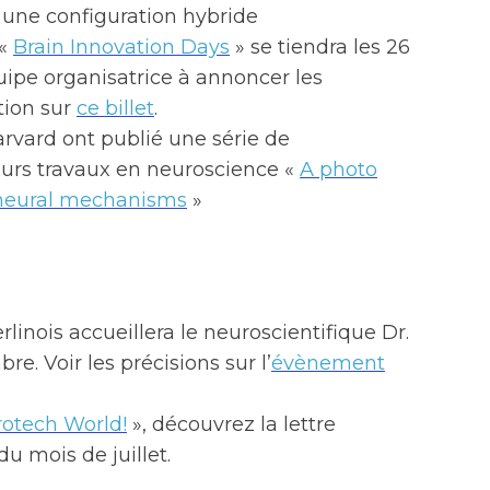
s une configuration hybride
 «
Brain Innovation Days
» se tiendra les 26
quipe organisatrice à annoncer les
tion sur
ce billet
.
arvard ont publié une série de
leurs travaux en neuroscience «
A photo
d neural mechanisms
»
rlinois accueillera le neuroscientifique Dr.
. Voir les précisions sur l’
évènement
rotech World!
», découvrez la lettre
u mois de juillet.