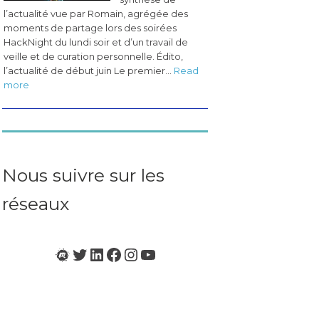
l’actualité vue par Romain, agrégée des
moments de partage lors des soirées
HackNight du lundi soir et d’un travail de
veille et de curation personnelle. Édito,
l’actualité de début juin Le premier…
Read
:
more
Les
pérégrinations
du
CogLab
#3
(juin
Nous suivre sur les
2023)
réseaux
Meetup
Twitter
LinkedIn
Facebook
Instagram
YouTube