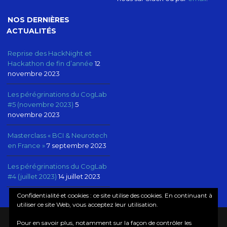
NOS DERNIÈRES
ACTUALITÉS
Reprise des HackNight et
Hackathon de fin d’année
12
novembre 2023
Les pérégrinations du CogLab
#5 (novembre 2023)
5
novembre 2023
Masterclass « BCI & Neurotech
en France »
7 septembre 2023
Les pérégrinations du CogLab
#4 (juillet 2023)
14 juillet 2023
Confidentialité et cookies : ce site utilise des cookies. En continuant à
utiliser ce site Web, vous acceptez leur utilisation.
Pour en savoir plus, notamment sur la façon de contrôler les