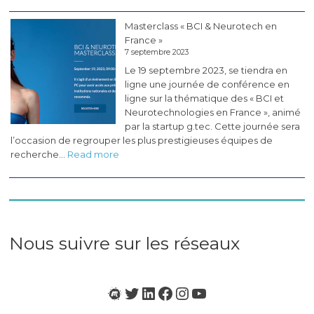
Les
pérégrinations
Masterclass « BCI & Neurotech en
du
France »
CogLab
7 septembre 2023
#5
Le 19 septembre 2023, se tiendra en
(novembre
ligne une journée de conférence en
2023)
ligne sur la thématique des « BCI et
Neurotechnologies en France », animé
par la startup g.tec. Cette journée sera
l’occasion de regrouper les plus prestigieuses équipes de
:
recherche…
Read more
Masterclass
«
BCI
&
Neurotech
en
Nous suivre sur les réseaux
France
»
Meetup
Twitter
LinkedIn
Facebook
Instagram
YouTube