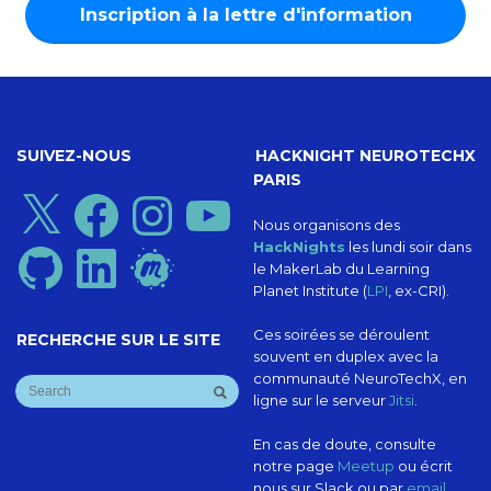
SUIVEZ-NOUS
HACKNIGHT NEUROTECHX
PARIS
X
Facebook
Instagram
YouTube
Nous organisons des
HackNights
les lundi soir dans
GitHub
LinkedIn
Meetup
le MakerLab du Learning
Planet Institute (
LPI
, ex-CRI).
Ces soirées se déroulent
RECHERCHE SUR LE SITE
souvent en duplex avec la
communauté NeuroTechX, en
ligne sur le serveur
Jitsi
.
En cas de doute, consulte
notre page
Meetup
ou écrit
nous sur Slack ou par
email
.