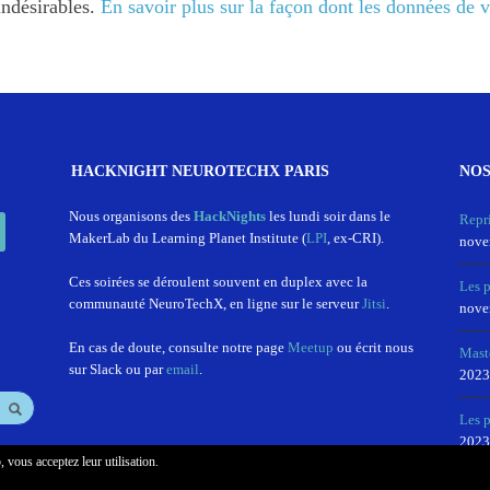
indésirables.
En savoir plus sur la façon dont les données de 
HACKNIGHT NEUROTECHX PARIS
NOS
In
Nous organisons des
HackNights
les lundi soir dans le
Repr
MakerLab du Learning Planet Institute (
LPI
, ex-CRI).
nove
Ces soirées se déroulent souvent en duplex avec la
Les 
communauté NeuroTechX, en ligne sur le serveur
Jitsi
.
nove
En cas de doute, consulte notre page
Meetup
ou écrit nous
Mast
sur Slack ou par
email
.
2023
Les p
2023
, vous acceptez leur utilisation.