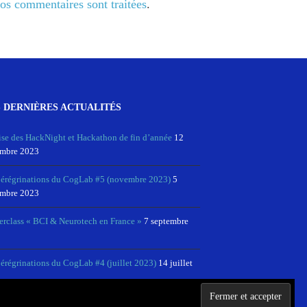
vos commentaires sont traitées
.
 DERNIÈRES ACTUALITÉS
ise des HackNight et Hackathon de fin d’année
12
mbre 2023
pérégrinations du CogLab #5 (novembre 2023)
5
mbre 2023
erclass « BCI & Neurotech en France »
7 septembre
érégrinations du CogLab #4 (juillet 2023)
14 juillet