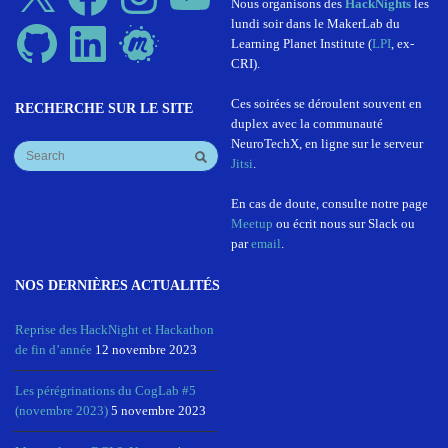
Nous organisons des
HackNights
les
lundi soir dans le MakerLab du
GitHub
LinkedIn
Meetup
Learning Planet Institute (
LPI
, ex-
CRI).
Ces soirées se déroulent souvent en
RECHERCHE SUR LE SITE
duplex avec la communauté
NeuroTechX, en ligne sur le serveur
Jitsi
.
En cas de doute, consulte notre page
Meetup
ou écrit nous sur Slack ou
par
email
.
NOS DERNIÈRES ACTUALITÉS
Reprise des HackNight et Hackathon
de fin d’année
12 novembre 2023
Les pérégrinations du CogLab #5
(novembre 2023)
5 novembre 2023