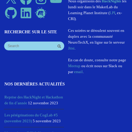
Nous organisons des
HackNights
les
lundi soir dans le MakerLab du
GitHub
LinkedIn
Meetup
Learning Planet Institute (
LPI
, ex-
CRI).
Ces soirées se déroulent souvent en
RECHERCHE SUR LE SITE
duplex avec la communauté
NeuroTechX, en ligne sur le serveur
Jitsi
.
En cas de doute, consulte notre page
Meetup
ou écrit nous sur Slack ou
par
email
.
NOS DERNIÈRES ACTUALITÉS
Reprise des HackNight et Hackathon
de fin d’année
12 novembre 2023
Les pérégrinations du CogLab #5
(novembre 2023)
5 novembre 2023