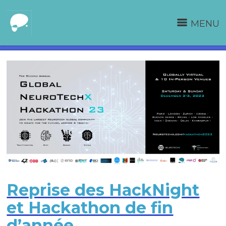
MENU
Reprise des HackNight
et Hackathon de fin
d’année