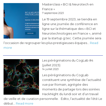
pérégrinations
Masterclass « BCI & Neurotech en
du
France »
CogLab
7 septembre 2023
#5
Le 19 septembre 2023, se tiendra en
(novembre
ligne une journée de conférence en
2023)
ligne sur la thématique des « BCI et
Neurotechnologies en France », animé
par la startup g.tec. Cette journée sera
l’occasion de regrouper les plus prestigieuses équipes…
Read
:
more
Masterclass
«
Les pérégrinations du CogLab #4
BCI
(juillet 2023)
&
14 juillet 2023
Neurotech
Les pérégrinations du CogLab
en
constituent une synthèse de l’actualité
France
vue par Romain, agrégée des
»
moments de partage lors des soirées
HackNight du lundi soir et d’un travail
de veille et de curation personnelle. Édito, l’actualité de l’été Le
:
début…
Read more