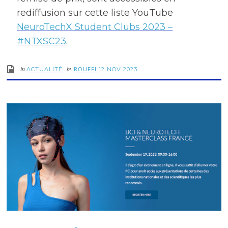
rediffusion sur cette liste YouTube
NeuroTechX Student Clubs 2023 –
#NTXSC23
.
in
by
ROUFFI
ACTUALITÉ
12 NOV 2023