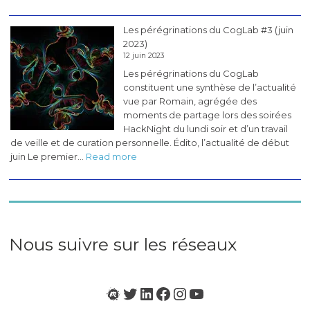
Les
pérégrinations
Les pérégrinations du CogLab #3 (juin
du
2023)
CogLab
12 juin 2023
#4
Les pérégrinations du CogLab
(juillet
constituent une synthèse de l’actualité
2023)
vue par Romain, agrégée des
moments de partage lors des soirées
HackNight du lundi soir et d’un travail
de veille et de curation personnelle. Édito, l’actualité de début
:
juin Le premier…
Read more
Les
pérégrinations
du
CogLab
#3
(juin
Nous suivre sur les réseaux
2023)
Meetup
Twitter
LinkedIn
Facebook
Instagram
YouTube