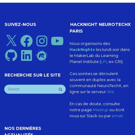
SUIVEZ-NOUS
HACKNIGHT NEUROTECHX
PARIS
X
Facebook
Instagram
YouTube
Nous organisons des
HackNights
les lundi soir dans
GitHub
LinkedIn
Meetup
le MakerLab du Learning
Planet Institute (
LPI
, ex-CRI).
Ces soirées se déroulent
RECHERCHE SUR LE SITE
souvent en duplex avec la
communauté NeuroTechX, en
ligne sur le serveur
Jitsi
.
En cas de doute, consulte
notre page
Meetup
ou écrit
nous sur Slack ou par
email
.
NOS DERNIÈRES
ACTUALITÉS