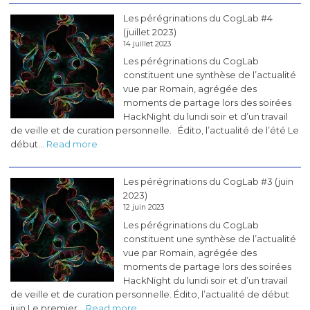
«
Les pérégrinations du CogLab #4
BCI
(juillet 2023)
&
14 juillet 2023
Neurotech
Les pérégrinations du CogLab
en
constituent une synthèse de l’actualité
France
vue par Romain, agrégée des
»
moments de partage lors des soirées
HackNight du lundi soir et d’un travail
de veille et de curation personnelle. Édito, l’actualité de l’été Le
:
début…
Read more
Les
pérégrinations
Les pérégrinations du CogLab #3 (juin
du
2023)
CogLab
12 juin 2023
#4
Les pérégrinations du CogLab
(juillet
constituent une synthèse de l’actualité
2023)
vue par Romain, agrégée des
moments de partage lors des soirées
HackNight du lundi soir et d’un travail
de veille et de curation personnelle. Édito, l’actualité de début
:
juin Le premier…
Read more