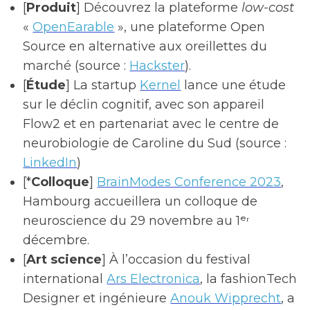
[
Produit
] Découvrez la plateforme
low-cost
«
OpenEarable
», une plateforme Open
Source en alternative aux oreillettes du
marché (source :
Hackster
).
[
Étude
] La startup
Kernel
lance une étude
sur le déclin cognitif, avec son appareil
Flow2 et en partenariat avec le centre de
neurobiologie de Caroline du Sud (source :
LinkedIn
)
[*
Colloque
]
BrainModes Conference 2023
,
Hambourg accueillera un colloque de
neuroscience du 29 novembre au 1ᵉʳ
décembre.
[
Art science
] À l’occasion du festival
international
Ars Electronica
, la fashionTech
Designer et ingénieure
Anouk Wipprecht
, a