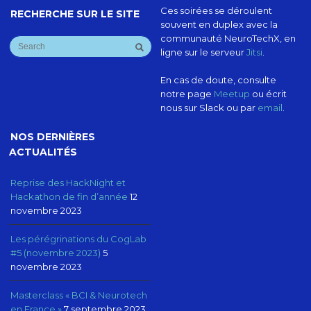
Ces soirées se déroulent
RECHERCHE SUR LE SITE
souvent en duplex avec la
communauté NeuroTechX, en
ligne sur le serveur
Jitsi
.
En cas de doute, consulte
notre page
Meetup
ou écrit
nous sur Slack ou par
email
.
NOS DERNIÈRES
ACTUALITÉS
Reprise des HackNight et
Hackathon de fin d’année
12
novembre 2023
Les pérégrinations du CogLab
#5 (novembre 2023)
5
novembre 2023
Masterclass « BCI & Neurotech
en France »
7 septembre 2023