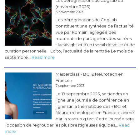
Les pérégrinations du CogLab #5
(novembre 2023)
5 novembre 2023
Les pérégrinations du CogLab
constituent une synthèse de l’actualité
vue par Romain, agrégée des
moments de partage lors des soirées
HackNight et d’un travail de veille et de
curation personnelle. Édito, l’actualité de la rentrée Le mois de
:
septembre…
Read more
Les
pérégrinations
Masterclass « BCI & Neurotech en
du
France »
CogLab
7 septembre 2023
#5
Le 19 septembre 2023, se tiendra en
(novembre
ligne une journée de conférence en
2023)
ligne sur la thématique des « BCI et
Neurotechnologies en France », animé
par la startup g.tec. Cette journée sera
l’occasion de regrouper les plus prestigieuses équipes…
Read
:
more
Masterclass