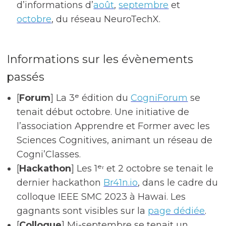
d’informations d’
août
,
septembre
et
octobre
, du réseau NeuroTechX.
Informations sur les évènements
passés
[
Forum
] La 3ᵉ édition du
CogniForum
se
tenait début octobre. Une initiative de
l’association Apprendre et Former avec les
Sciences Cognitives, animant un réseau de
Cogni’Classes.
[
Hackathon
] Les 1ᵉʳ et 2 octobre se tenait le
dernier hackathon
Br41n.io
, dans le cadre du
colloque IEEE SMC 2023 à Hawai. Les
gagnants sont visibles sur la
page dédiée
.
[
Colloque
] Mi-septembre se tenait un