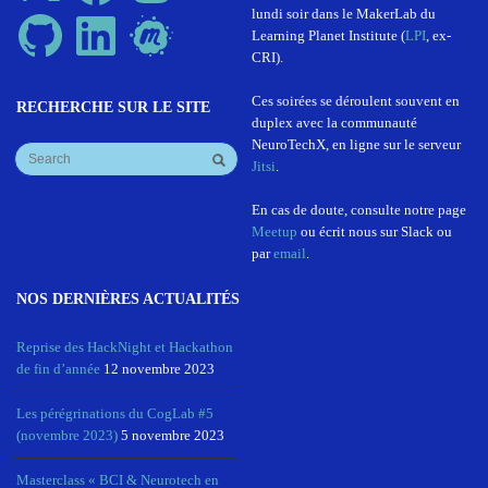
lundi soir dans le MakerLab du
GitHub
LinkedIn
Meetup
Learning Planet Institute (
LPI
, ex-
CRI).
Ces soirées se déroulent souvent en
RECHERCHE SUR LE SITE
duplex avec la communauté
NeuroTechX, en ligne sur le serveur
Jitsi
.
En cas de doute, consulte notre page
Meetup
ou écrit nous sur Slack ou
par
email
.
NOS DERNIÈRES ACTUALITÉS
Reprise des HackNight et Hackathon
de fin d’année
12 novembre 2023
Les pérégrinations du CogLab #5
(novembre 2023)
5 novembre 2023
Masterclass « BCI & Neurotech en