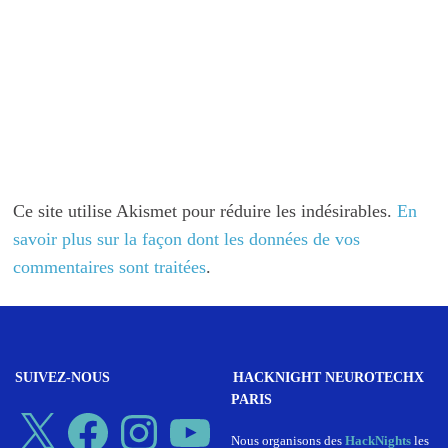
Ce site utilise Akismet pour réduire les indésirables.
En
savoir plus sur la façon dont les données de vos
commentaires sont traitées
.
SUIVEZ-NOUS
HACKNIGHT NEUROTECHX
PARIS
X
Facebook
Instagram
YouTube
Nous organisons des
HackNights
les