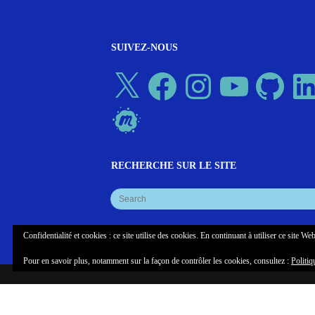
SUIVEZ-NOUS
X
Facebook
Instagram
YouTube
GitHub
Linked
Meetup
RECHERCHE SUR LE SITE
Confidentialité et cookies : ce site utilise des cookies. En continuant à utiliser ce site Web
Pour en savoir plus, notamment sur la façon de contrôler les cookies, consultez :
Politiq
© COPYRIGHT COGLAB, NEUROTECHX PARIS
MANIFE