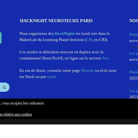
HACKNIGHT NEUROTECHX PARIS
NOS
In
Nous organisons des
HackNights
les lundi soir dans le
Repr
MakerLab du Learning Planet Institute (
LPI
, ex-CRI).
nove
Ces soirées se déroulent souvent en duplex avec la
Les 
communauté NeuroTechX, en ligne sur le serveur
Jitsi
.
nove
En cas de doute, consulte notre page
Meetup
ou écrit nous
Mast
sur Slack ou par
email
.
2023
Les p
2023
, vous acceptez leur utilisation.
ue relative aux cookies
STO
MAILING LIST
NEWSLETTER
FAIRE UN DON
CONFIDENTIALITÉ