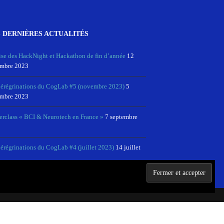
 DERNIÈRES ACTUALITÉS
ise des HackNight et Hackathon de fin d’année
12
mbre 2023
pérégrinations du CogLab #5 (novembre 2023)
5
mbre 2023
erclass « BCI & Neurotech en France »
7 septembre
érégrinations du CogLab #4 (juillet 2023)
14 juillet
 ET MENTIONS LÉGALES
RÉSEAU NEUROTECHX