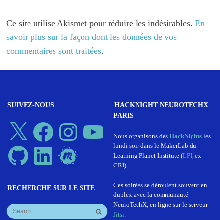
Ce site utilise Akismet pour réduire les indésirables.
En
savoir plus sur la façon dont les données de vos
commentaires sont traitées
.
SUIVEZ-NOUS
HACKNIGHT NEUROTECHX
PARIS
X
Facebook
Instagram
YouTube
Nous organisons des
HackNights
les
lundi soir dans le MakerLab du
GitHub
LinkedIn
Meetup
Learning Planet Institute (
LPI
, ex-
CRI).
Ces soirées se déroulent souvent en
RECHERCHE SUR LE SITE
duplex avec la communauté
NeuroTechX, en ligne sur le serveur
Jitsi
.