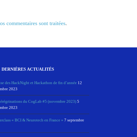
vos commentaires sont traitées
.
 DERNIÈRES ACTUALITÉS
ise des HackNight et Hackathon de fin d’année
12
mbre 2023
pérégrinations du CogLab #5 (novembre 2023)
5
mbre 2023
erclass « BCI & Neurotech en France »
7 septembre