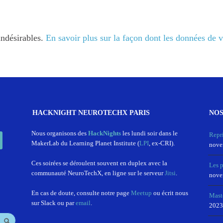
indésirables.
En savoir plus sur la façon dont les données de 
HACKNIGHT NEUROTECHX PARIS
NOS
In
Nous organisons des
HackNights
les lundi soir dans le
Repr
MakerLab du Learning Planet Institute (
LPI
, ex-CRI).
nove
Ces soirées se déroulent souvent en duplex avec la
Les 
communauté NeuroTechX, en ligne sur le serveur
Jitsi
.
nove
En cas de doute, consulte notre page
Meetup
ou écrit nous
Mast
sur Slack ou par
email
.
2023