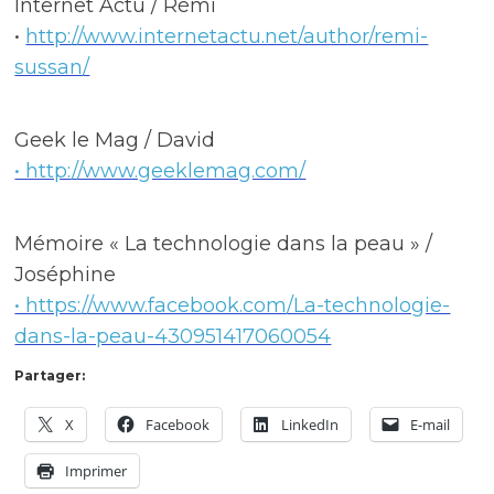
Internet Actu / Rémi
•
http://www.internetactu.net/author/remi-
sussan/
Geek le Mag / David
• http://www.geeklemag.com/
Mémoire « La technologie dans la peau » /
Joséphine
• https://www.facebook.com/La-technologie-
dans-la-peau-430951417060054
Partager:
X
Facebook
LinkedIn
E-mail
Imprimer