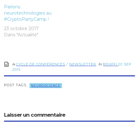
Parlons
neurotechnologies au
#CryptoPartyCamp !
23 octobre 2017
Dans "Actualité"
in
by
ROUFFI
CYCLE DE CONFÉRENCES
/
NEWSLETTER
20 SEP
2015
POST TAGS
NEUROSCIENCE
Laisser un commentaire