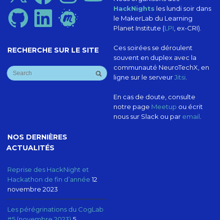
HackNights
les lundi soir dans
GitHub
LinkedIn
Meetup
le MakerLab du Learning
Planet Institute (
LPI
, ex-CRI).
Ces soirées se déroulent
RECHERCHE SUR LE SITE
souvent en duplex avec la
communauté NeuroTechX, en
ligne sur le serveur
Jitsi
.
En cas de doute, consulte
notre page
Meetup
ou écrit
nous sur Slack ou par
email
.
NOS DERNIÈRES
ACTUALITÉS
Reprise des HackNight et
Hackathon de fin d’année
12
novembre 2023
Les pérégrinations du CogLab
#5 (novembre 2023)
5