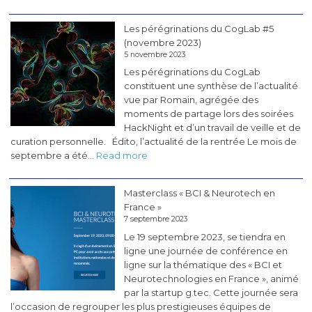
Les pérégrinations du CogLab #5
(novembre 2023)
5 novembre 2023
Les pérégrinations du CogLab
constituent une synthèse de l’actualité
vue par Romain, agrégée des
moments de partage lors des soirées
HackNight et d’un travail de veille et de
curation personnelle. Édito, l’actualité de la rentrée Le mois de
:
septembre a été…
Read more
Les
pérégrinations
Masterclass « BCI & Neurotech en
du
France »
CogLab
7 septembre 2023
#5
Le 19 septembre 2023, se tiendra en
(novembre
ligne une journée de conférence en
2023)
ligne sur la thématique des « BCI et
Neurotechnologies en France », animé
par la startup g.tec. Cette journée sera
l’occasion de regrouper les plus prestigieuses équipes de