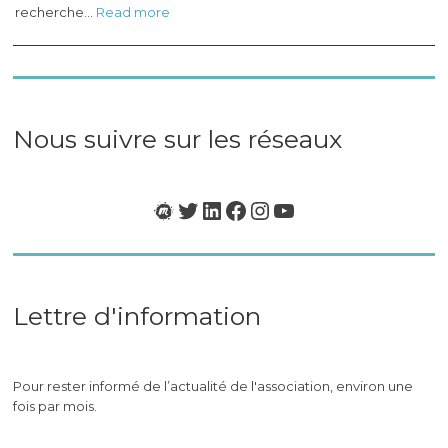
:
recherche…
Read more
Masterclass
«
BCI
&
Neurotech
en
Nous suivre sur les réseaux
France
»
Meetup
Twitter
LinkedIn
Facebook
Instagram
YouTube
Lettre d'information
Pour rester informé de l’actualité de l'association, environ une
fois par mois.