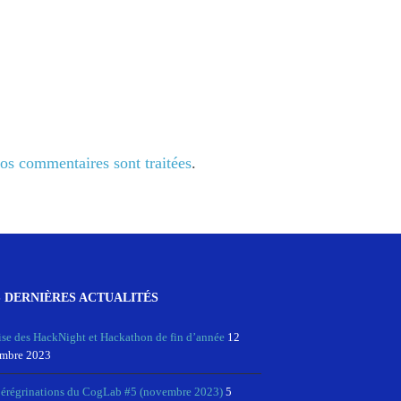
vos commentaires sont traitées
.
 DERNIÈRES ACTUALITÉS
ise des HackNight et Hackathon de fin d’année
12
mbre 2023
pérégrinations du CogLab #5 (novembre 2023)
5