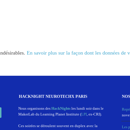
indésirables.
En savoir plus sur la façon dont les données de 
HACKNIGHT NEUROTECHX PARIS
NOS
In
Nous organisons des
HackNights
les lundi soir dans le
Repr
MakerLab du Learning Planet Institute (
LPI
, ex-CRI).
nove
Ces soirées se déroulent souvent en duplex avec la
Les 