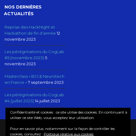
NOS DERNIÈRES
ACTUALITÉS
Reprise des HackNight et
Hackathon de fin d’année
12
novembre 2023
Les pérégrinations du CogLab
#5 (novembre 2023)
5
novembre 2023
Masterclass « BCI & Neurotech
en France »
7 septembre 2023
Les pérégrinations du CogLab
#4 (juillet 2023)
14 juillet 2023
Confidentialité et cookies : ce site utilise des cookies. En continuant à
utiliser ce site Web, vous acceptez leur utilisation.
Pour en savoir plus, notamment sur la façon de contrôler les
© COPYRIGHT COGLAB, NEUROTECHX PARIS
cookies, consultez :
Politique relative aux cookies