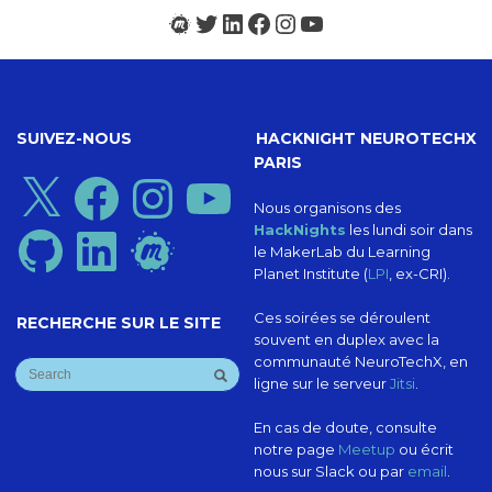
Meetup
Twitter
LinkedIn
Facebook
Instagram
YouTube
SUIVEZ-NOUS
HACKNIGHT NEUROTECHX
PARIS
X
Facebook
Instagram
YouTube
Nous organisons des
HackNights
les lundi soir dans
GitHub
LinkedIn
Meetup
le MakerLab du Learning
Planet Institute (
LPI
, ex-CRI).
Ces soirées se déroulent
RECHERCHE SUR LE SITE
souvent en duplex avec la
communauté NeuroTechX, en
ligne sur le serveur
Jitsi
.
En cas de doute, consulte
notre page
Meetup
ou écrit
nous sur Slack ou par
email
.