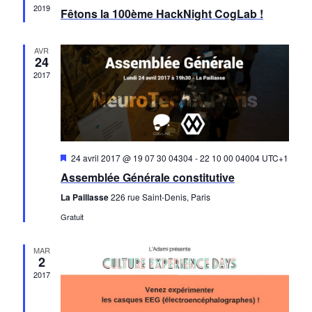
en
2019
Fêtons la 100ème HackNight CogLab !
avant
AVR
24
2017
Mis
24 avril 2017 @ 19 07 30 04304
-
22 10 00 04004
UTC+1
en
Assemblée Générale constitutive
avant
La Paillasse
226 rue Saint-Denis, Paris
Gratuit
MAR
2
2017