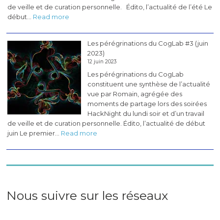
de veille et de curation personnelle. Édito, l’actualité de l’été Le
:
début…
Read more
Les
pérégrinations
Les pérégrinations du CogLab #3 (juin
du
2023)
CogLab
12 juin 2023
#4
Les pérégrinations du CogLab
(juillet
constituent une synthèse de l’actualité
2023)
vue par Romain, agrégée des
moments de partage lors des soirées
HackNight du lundi soir et d’un travail
de veille et de curation personnelle. Édito, l’actualité de début
:
juin Le premier…
Read more
Les
pérégrinations
du
CogLab
#3
(juin
Nous suivre sur les réseaux
2023)