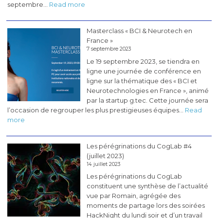
:
septembre…
Read more
Les
pérégrinations
Masterclass « BCI & Neurotech en
du
France »
CogLab
7 septembre 2023
#5
Le 19 septembre 2023, se tiendra en
(novembre
ligne une journée de conférence en
2023)
ligne sur la thématique des « BCI et
Neurotechnologies en France », animé
par la startup g.tec. Cette journée sera
l’occasion de regrouper les plus prestigieuses équipes…
Read
:
more
Masterclass
«
Les pérégrinations du CogLab #4
BCI
(juillet 2023)
&
14 juillet 2023
Neurotech
Les pérégrinations du CogLab
en
constituent une synthèse de l’actualité
France
vue par Romain, agrégée des
»
moments de partage lors des soirées
HackNight du lundi soir et d’un travail