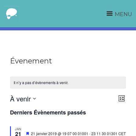
MENU
Évenement
Il n’y a pas d’évènements à venir.
À venir
Navi
Navi
LISTE
Sélectionnez
de
par
Derniers Évènements passés
une
vue
consu
date.
JAN
Évè
21
Mis
21 janvier 2019 @ 19 07 00 01001
-
23 11 30 01301
CET