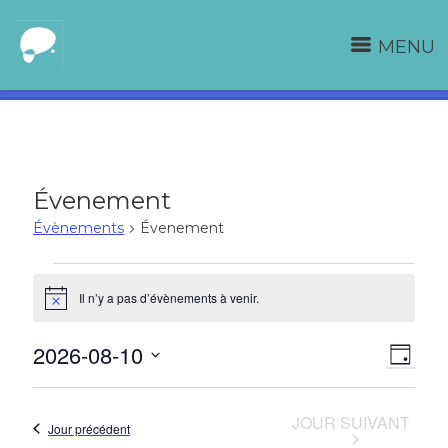
MENU
Évenement
Évènements
Évenement
Évènements
Il n’y a pas d’évènements à venir.
Notice
for
2026-08-10
Navi
Navi
10
JOUR
Sélectionnez
de
par
août
une
JOUR SUIVANT
vue
Jour précédent
consu
2026
date.