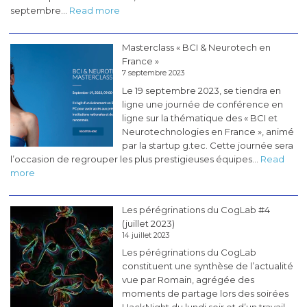
:
septembre…
Read more
Les
pérégrinations
Masterclass « BCI & Neurotech en
du
France »
CogLab
7 septembre 2023
#5
Le 19 septembre 2023, se tiendra en
(novembre
ligne une journée de conférence en
2023)
ligne sur la thématique des « BCI et
Neurotechnologies en France », animé
par la startup g.tec. Cette journée sera
l’occasion de regrouper les plus prestigieuses équipes…
Read
:
more
Masterclass
«
Les pérégrinations du CogLab #4
BCI
(juillet 2023)
&
14 juillet 2023
Neurotech
Les pérégrinations du CogLab
en
constituent une synthèse de l’actualité
France
vue par Romain, agrégée des
»
moments de partage lors des soirées