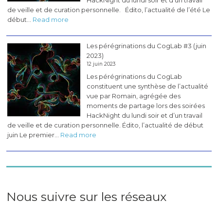
HackNight du lundi soir et d’un travail
de veille et de curation personnelle. Édito, l’actualité de l’été Le
:
début…
Read more
Les
pérégrinations
Les pérégrinations du CogLab #3 (juin
du
2023)
CogLab
12 juin 2023
#4
Les pérégrinations du CogLab
(juillet
constituent une synthèse de l’actualité
2023)
vue par Romain, agrégée des
moments de partage lors des soirées
HackNight du lundi soir et d’un travail
de veille et de curation personnelle. Édito, l’actualité de début
:
juin Le premier…
Read more
Les
pérégrinations
du
CogLab
#3
(juin
Nous suivre sur les réseaux
2023)