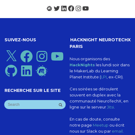
Meetup
Twitter
LinkedIn
Facebook
Instagram
YouTube
SUIVEZ-NOUS
HACKNIGHT NEUROTECHX
PARIS
X
Facebook
Instagram
YouTube
Nous organisons des
HackNights
les lundi soir dans
GitHub
LinkedIn
Meetup
le MakerLab du Learning
Planet Institute (
LPI
, ex-CRI).
Ces soirées se déroulent
RECHERCHE SUR LE SITE
souvent en duplex avec la
communauté NeuroTechX, en
ligne sur le serveur
Jitsi
.
En cas de doute, consulte
notre page
Meetup
ou écrit
nous sur Slack ou par
email
.