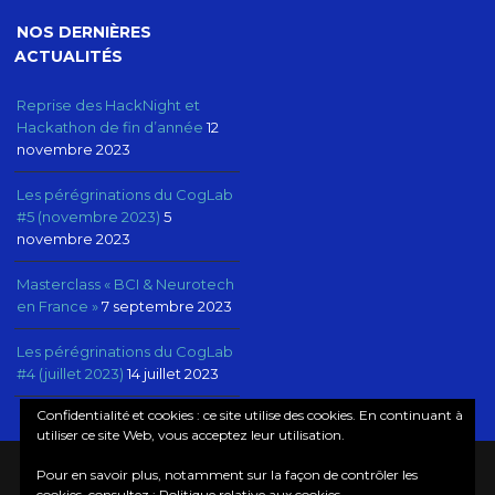
NOS DERNIÈRES
ACTUALITÉS
Reprise des HackNight et
Hackathon de fin d’année
12
novembre 2023
Les pérégrinations du CogLab
#5 (novembre 2023)
5
novembre 2023
Masterclass « BCI & Neurotech
en France »
7 septembre 2023
Les pérégrinations du CogLab
#4 (juillet 2023)
14 juillet 2023
Confidentialité et cookies : ce site utilise des cookies. En continuant à
utiliser ce site Web, vous acceptez leur utilisation.
Pour en savoir plus, notamment sur la façon de contrôler les
© COPYRIGHT COGLAB, NEUROTECHX PARIS
cookies, consultez :
Politique relative aux cookies