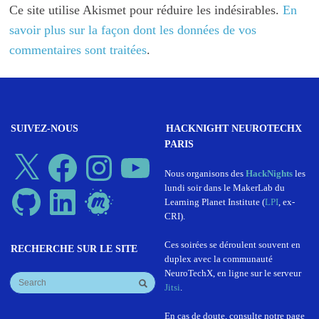
Ce site utilise Akismet pour réduire les indésirables.
En
savoir plus sur la façon dont les données de vos
commentaires sont traitées
.
SUIVEZ-NOUS
HACKNIGHT NEUROTECHX
PARIS
X
Facebook
Instagram
YouTube
Nous organisons des
HackNights
les
lundi soir dans le MakerLab du
GitHub
LinkedIn
Meetup
Learning Planet Institute (
LPI
, ex-
CRI).
Ces soirées se déroulent souvent en
RECHERCHE SUR LE SITE
duplex avec la communauté
NeuroTechX, en ligne sur le serveur
Jitsi
.
En cas de doute, consulte notre page