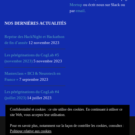
Meetup
ou écrit nous sur Slack ou
par
email
.
NOS DERNIÈRES ACTUALITÉS
Reprise des HackNight et Hackathon
de fin d’année
12 novembre 2023
Les pérégrinations du CogLab #5
(novembre 2023)
5 novembre 2023
Masterclass « BCI & Neurotech en
France »
7 septembre 2023
Les pérégrinations du CogLab #4
(juillet 2023)
14 juillet 2023
Confidentialité et cookies : ce site utilise des cookies. En continuant à utiliser ce
site Web, vous acceptez leur utilisation.
Pour en savoir plus, notamment sur la façon de contrôler les cookies, consultez :
© COPYRIGHT COGLAB, NEUROTECHX PARIS
Politique relative aux cookies