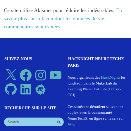
Ce site utilise Akismet pour réduire les indésirables.
En
savoir plus sur la façon dont les données de vos
commentaires sont traitées
.
SUIVEZ-NOUS
HACKNIGHT NEUROTECHX
PARIS
X
Facebook
Instagram
YouTube
Nous organisons des
HackNights
les
lundi soir dans le MakerLab du
GitHub
LinkedIn
Meetup
Learning Planet Institute (
LPI
, ex-
CRI).
Ces soirées se déroulent souvent en
RECHERCHE SUR LE SITE
duplex avec la communauté
NeuroTechX, en ligne sur le serveur
Jitsi
.