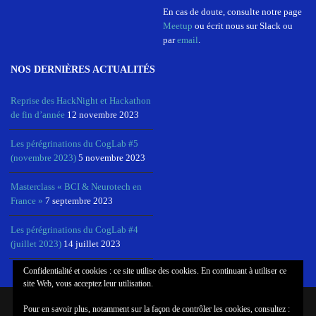
En cas de doute, consulte notre page
Meetup
ou écrit nous sur Slack ou
par
email
.
NOS DERNIÈRES ACTUALITÉS
Reprise des HackNight et Hackathon
de fin d’année
12 novembre 2023
Les pérégrinations du CogLab #5
(novembre 2023)
5 novembre 2023
Masterclass « BCI & Neurotech en
France »
7 septembre 2023
Les pérégrinations du CogLab #4
(juillet 2023)
14 juillet 2023
Confidentialité et cookies : ce site utilise des cookies. En continuant à utiliser ce
site Web, vous acceptez leur utilisation.
Pour en savoir plus, notamment sur la façon de contrôler les cookies, consultez :