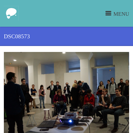
MENU
DSC08573