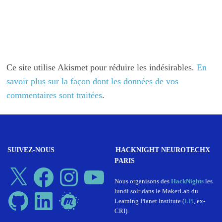
Ce site utilise Akismet pour réduire les indésirables.
En
savoir plus sur la façon dont les données de vos
commentaires sont traitées
.
SUIVEZ-NOUS
HACKNIGHT NEUROTECHX
PARIS
X
Facebook
Instagram
YouTube
Nous organisons des
HackNights
les
lundi soir dans le MakerLab du
GitHub
LinkedIn
Meetup
Learning Planet Institute (
LPI
, ex-
CRI).