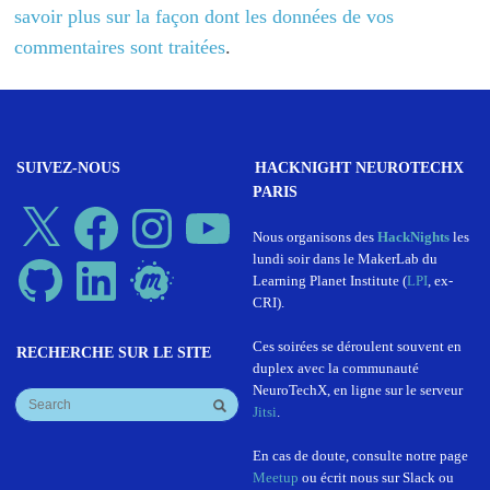
savoir plus sur la façon dont les données de vos
commentaires sont traitées
.
SUIVEZ-NOUS
HACKNIGHT NEUROTECHX
PARIS
X
Facebook
Instagram
YouTube
Nous organisons des
HackNights
les
lundi soir dans le MakerLab du
GitHub
LinkedIn
Meetup
Learning Planet Institute (
LPI
, ex-
CRI).
Ces soirées se déroulent souvent en
RECHERCHE SUR LE SITE
duplex avec la communauté
NeuroTechX, en ligne sur le serveur
Jitsi
.
En cas de doute, consulte notre page
Meetup
ou écrit nous sur Slack ou