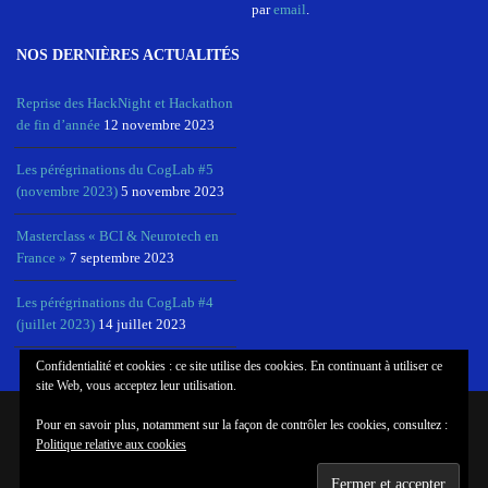
par
email
.
NOS DERNIÈRES ACTUALITÉS
Reprise des HackNight et Hackathon
de fin d’année
12 novembre 2023
Les pérégrinations du CogLab #5
(novembre 2023)
5 novembre 2023
Masterclass « BCI & Neurotech en
France »
7 septembre 2023
Les pérégrinations du CogLab #4
(juillet 2023)
14 juillet 2023
Confidentialité et cookies : ce site utilise des cookies. En continuant à utiliser ce
site Web, vous acceptez leur utilisation.
Pour en savoir plus, notamment sur la façon de contrôler les cookies, consultez :
© COPYRIGHT COGLAB, NEUROTECHX PARIS
Politique relative aux cookies
MANIFESTO
MAILING LIST
NEWSLETTER
FAIRE UN DON
CONFIDENTIALITÉ ET MENTIONS LÉGALES
RÉSEAU NEUROTECHX