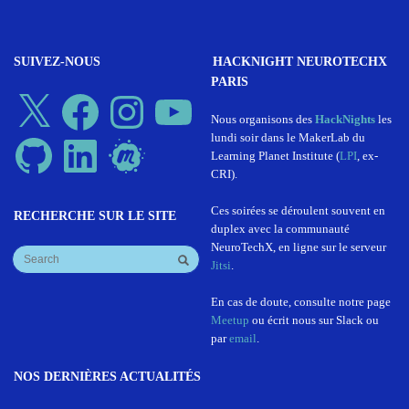
SUIVEZ-NOUS
HACKNIGHT NEUROTECHX
PARIS
X
Facebook
Instagram
YouTube
Nous organisons des
HackNights
les
lundi soir dans le MakerLab du
GitHub
LinkedIn
Meetup
Learning Planet Institute (
LPI
, ex-
CRI).
Ces soirées se déroulent souvent en
RECHERCHE SUR LE SITE
duplex avec la communauté
NeuroTechX, en ligne sur le serveur
Jitsi
.
En cas de doute, consulte notre page
Meetup
ou écrit nous sur Slack ou
par
email
.
NOS DERNIÈRES ACTUALITÉS