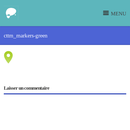
MENU
cttm_markers-green
Laisser un commentaire