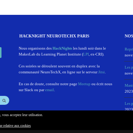
HACKNIGHT NEUROTECHX PARIS
NOS
In
Nous organisons des
HackNights
les lundi soir dans le
Repr
MakerLab du Learning Planet Institute (
LPI
, ex-CRI).
nove
Ces soirées se déroulent souvent en duplex avec la
Les 
communauté NeuroTechX, en ligne sur le serveur
Jitsi
.
nove
En cas de doute, consulte notre page
Meetup
ou écrit nous
Mast
sur Slack ou par
email
.
2023
Les p
2023
, vous acceptez leur utilisation.
ue relative aux cookies