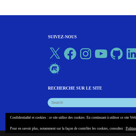
SUIVEZ-NOUS
X
Facebook
Instagram
YouTube
GitHub
Linked
Meetup
RECHERCHE SUR LE SITE
Confidentialité et cookies : ce site utilise des cookies. En continuant à utiliser ce site Web
Pour en savoir plus, notamment sur la façon de contrôler les cookies, consultez :
Politiq