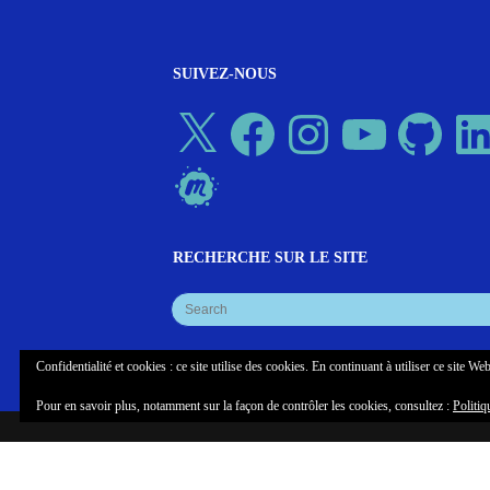
SUIVEZ-NOUS
X
Facebook
Instagram
YouTube
GitHub
Linked
Meetup
RECHERCHE SUR LE SITE
Confidentialité et cookies : ce site utilise des cookies. En continuant à utiliser ce site Web
Pour en savoir plus, notamment sur la façon de contrôler les cookies, consultez :
Politiq
© COPYRIGHT COGLAB, NEUROTECHX PARIS
MANIFE