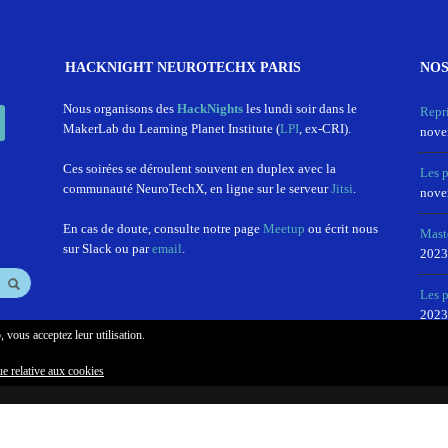
HACKNIGHT NEUROTECHX PARIS
NOS
In
Nous organisons des
HackNights
les lundi soir dans le
Repr
MakerLab du Learning Planet Institute (
LPI
, ex-CRI).
nove
Ces soirées se déroulent souvent en duplex avec la
Les 
communauté NeuroTechX, en ligne sur le serveur
Jitsi
.
nove
En cas de doute, consulte notre page
Meetup
ou écrit nous
Mast
sur Slack ou par
email
.
2023
Les p
2023
, vous acceptez leur utilisation.
ue relative aux cookies
STO
MAILING LIST
NEWSLETTER
FAIRE UN DON
CONFIDENTIALITÉ