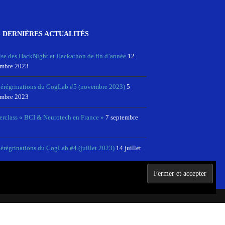
 DERNIÈRES ACTUALITÉS
ise des HackNight et Hackathon de fin d’année
12
mbre 2023
pérégrinations du CogLab #5 (novembre 2023)
5
mbre 2023
erclass « BCI & Neurotech en France »
7 septembre
érégrinations du CogLab #4 (juillet 2023)
14 juillet
 ET MENTIONS LÉGALES
RÉSEAU NEUROTECHX