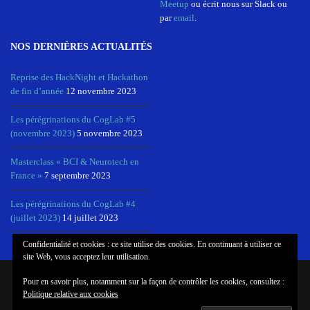
Meetup
ou écrit nous sur Slack ou
par
email
.
NOS DERNIÈRES ACTUALITÉS
Reprise des HackNight et Hackathon
de fin d’année
12 novembre 2023
Les pérégrinations du CogLab #5
(novembre 2023)
5 novembre 2023
Masterclass « BCI & Neurotech en
France »
7 septembre 2023
Les pérégrinations du CogLab #4
(juillet 2023)
14 juillet 2023
Confidentialité et cookies : ce site utilise des cookies. En continuant à utiliser ce
site Web, vous acceptez leur utilisation.
Pour en savoir plus, notamment sur la façon de contrôler les cookies, consultez :
© COPYRIGHT COGLAB, NEUROTECHX PARIS
Politique relative aux cookies
MANIFESTO
MAILING LIST
NEWSLETTER
FAIRE UN DON