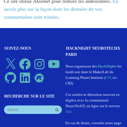
Ce site utilise Akismet pour réduire les indésirables.
En
savoir plus sur la façon dont les données de vos
commentaires sont traitées
.
SUIVEZ-NOUS
HACKNIGHT NEUROTECHX
PARIS
X
Facebook
Instagram
YouTube
Nous organisons des
HackNights
les
lundi soir dans le MakerLab du
GitHub
LinkedIn
Meetup
Learning Planet Institute (
LPI
, ex-
CRI).
Ces soirées se déroulent souvent en
RECHERCHE SUR LE SITE
duplex avec la communauté
NeuroTechX, en ligne sur le serveur
Jitsi
.
En cas de doute, consulte notre page