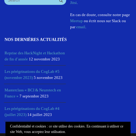
Jitsi
.
En cas de doute, consulte notre page
Meetup
ou écrit nous sur Slack ou
par
email
.
NOS DERNIÈRES ACTUALITÉS
Reprise des HackNight et Hackathon
de fin d’année
12 novembre 2023
Les pérégrinations du CogLab #5
(novembre 2023)
5 novembre 2023
Masterclass « BCI & Neurotech en
France »
7 septembre 2023
Les pérégrinations du CogLab #4
(juillet 2023)
14 juillet 2023
Confidentialité et cookies : ce site utilise des cookies. En continuant à utiliser ce
site Web, vous acceptez leur utilisation.