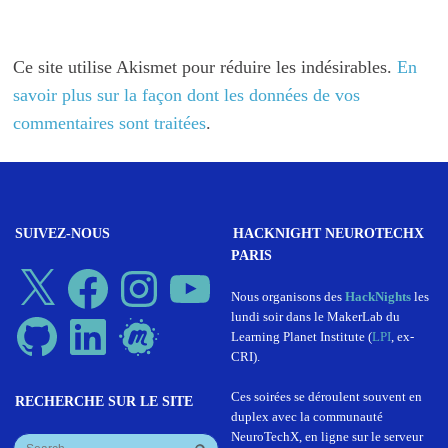
Ce site utilise Akismet pour réduire les indésirables.
En
savoir plus sur la façon dont les données de vos
commentaires sont traitées
.
SUIVEZ-NOUS
HACKNIGHT NEUROTECHX
PARIS
X
Facebook
Instagram
YouTube
Nous organisons des
HackNights
les
lundi soir dans le MakerLab du
GitHub
LinkedIn
Meetup
Learning Planet Institute (
LPI
, ex-
CRI).
Ces soirées se déroulent souvent en
RECHERCHE SUR LE SITE
duplex avec la communauté
NeuroTechX, en ligne sur le serveur