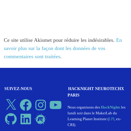
Ce site utilise Akismet pour réduire les indésirables.
En
savoir plus sur la façon dont les données de vos
commentaires sont traitées
.
SUIVEZ-NOUS
HACKNIGHT NEUROTECHX
PARIS
X
Facebook
Instagram
YouTube
Nous organisons des
HackNights
les
lundi soir dans le MakerLab du
GitHub
LinkedIn
Meetup
Learning Planet Institute (
LPI
, ex-
CRI).