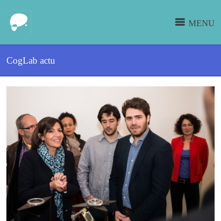
MENU
CogLab actu