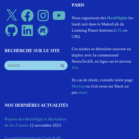
PARIS
X
Facebook
Instagram
YouTube
Nous organisons des
HackNights
les
lundi soir dans le MakerLab du
GitHub
LinkedIn
Meetup
Learning Planet Institute (
LPI
, ex-
CRI).
Ces soirées se déroulent souvent en
RECHERCHE SUR LE SITE
duplex avec la communauté
NeuroTechX, en ligne sur le serveur
Jitsi
.
En cas de doute, consulte notre page
Meetup
ou écrit nous sur Slack ou
par
email
.
NOS DERNIÈRES ACTUALITÉS
Reprise des HackNight et Hackathon
de fin d’année
12 novembre 2023
Les pérégrinations du CogLab #5